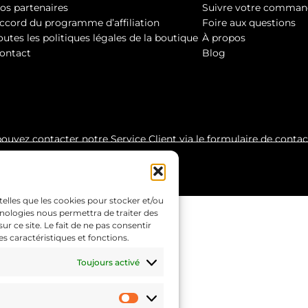
os partenaires
Suivre votre comman
ccord du programme d’affiliation
Foire aux questions
outes les politiques légales de la boutique
À propos
ontact
Blog
pouvez contacter notre Service Client via le formulaire de conta
telles que les cookies pour stocker et/ou
hnologies nous permettra de traiter des
 ce site. Le fait de ne pas consentir
s caractéristiques et fonctions.
Toujours activé