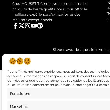
N
Chez HOUSETITI® nous vous proposons des
A
produits de haute qualité pour vous offrir la
T
meilleure expérience d'utilisation et des
C
résultats exceptionnels.
Si vous avez des questions vous 
Copyright © 2026 HOUSE titi | Site réalisé par
SCW Rocket
Pour offrir les meilleures expériences, nous utilisons des technologies 
accéder aux informations des appareils. Le fait de consentir à ces tec
données telles que le comportement de navigation ou les ID uniques sur
ou de retirer son consentement peut avoir un effet négatif sur certaine
Fonctionnel
Marketing