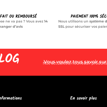
SFAIT OU REMBOURSÉ
PAIEMENT 100% SÉC
se ne va pas ? Vous avez
14
Nous utilisons un
système d
hanger d’avis
SSL
pour sécuriser vos pai
LOG
Vous voulez tous savoir sur
Nos actualités, nouveaux produits,
nformations
En savoir plus