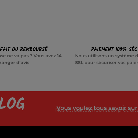
SFAIT OU REMBOURSÉ
PAIEMENT 100% SÉC
se ne va pas ? Vous avez
14
Nous utilisons un
système d
hanger d’avis
SSL
pour sécuriser vos pai
LOG
Vous voulez tous savoir sur
Nos actualités, nouveaux produits,