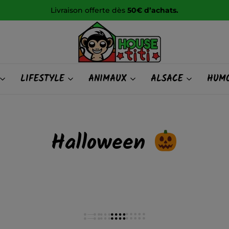
Livraison offerte dès
50€ d’achats.
HOUSE
LIFESTYLE
ANIMAUX
ALSACE
HUMO
titi
Halloween