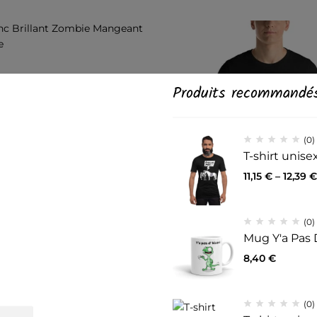
Produits recommandé
(0)
T-shirt unis
z d'une
11,15
€
–
12,39
€
ec ce code
(0)
...
Mug Y'a Pas 
(0)
(0)
8,40
€
 Brillant Zombie
T-shirt unisexe BooTiful
e commande de plus
 Une Licorne
€
11,14
€
–
12,39
€
(0)