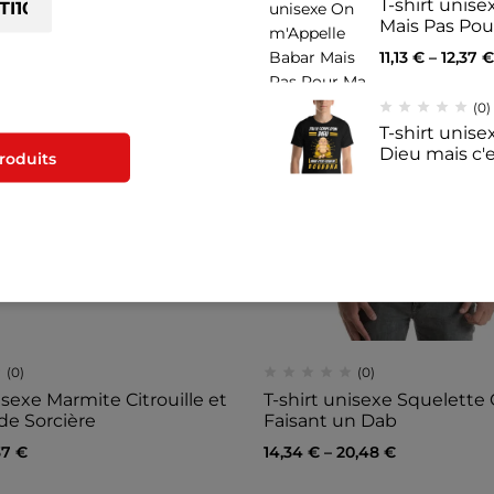
T-shirt unis
Mais Pas Po
11,13
€
–
12,37
€
lors de la validation
hat.
(0)
T-shirt unisex
Dieu mais c'
produits
11,14
€
–
12,39
(0)
Mug Blanc Br
nous sommes 
8,40
€
(0)
(0)
isexe Marmite Citrouille et
T-shirt unisexe Squelette C
e Sorcière
Faisant un Dab
37
€
14,34
€
–
20,48
€