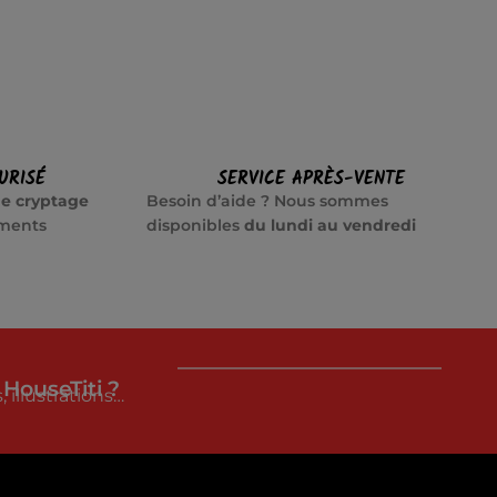
URISÉ
SERVICE APRÈS-VENTE
e cryptage
Besoin d’aide ? Nous sommes
ements
disponibles
du lundi au vendredi
 HouseTiti ?
 illustrations…