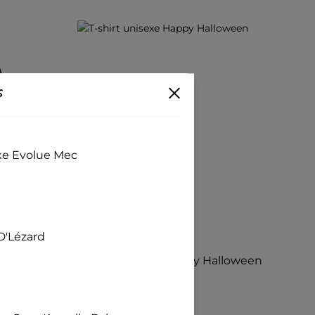
s
exe Evolue Mec
D'Lézard
(0)
T-shirt unisexe Happy Halloween
11,14
€
–
12,39
€