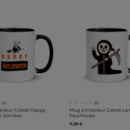
(0)
(0)
érieur Coloré Happy
Mug à Intérieur Coloré La
 Sorcière
Faucheuse
11,38
€