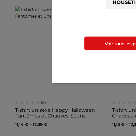
Utilisez le code ci-dessus 
de votre ac
Voir tous les 
(0)
T-shirt unisexe Happy Halloween
T-shirt un
Fantômes et Chauves-Souris
Chapeau d
11,14
€
–
12,39
€
11,13
€
–
12,