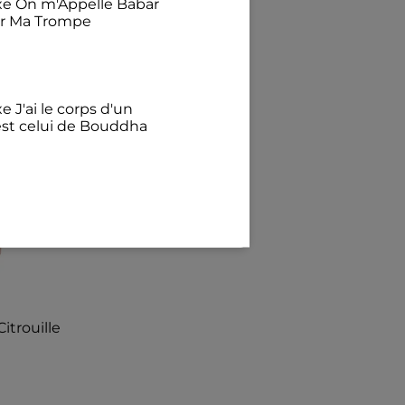
exe On m'Appelle Babar
ur Ma Trompe
e J'ai le corps d'un
est celui de Bouddha
€
illant Avec mon chat
félins pour l'autre
itrouille