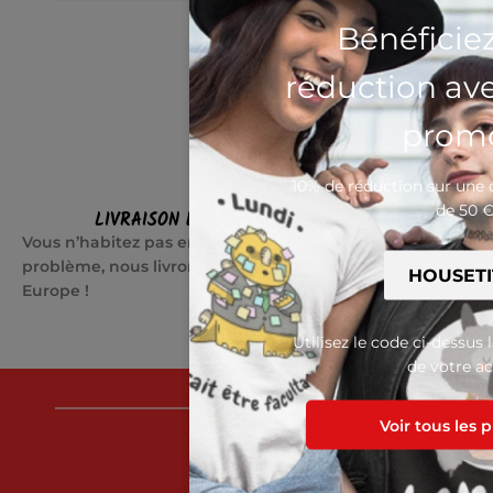
Bénéficie
réduction av
promo
10% de réduction sur un
de 50 
LIVRAISON EN EUROPE
SATI
Vous n’habitez pas en France ? Pas de
Quelque cho
problème, nous livrons partout en
jours pour c
Europe !
Utilisez le code ci-dessus 
de votre ac
LE B
Voir tous les 