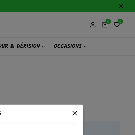
0
0
UR & DÉRISION
OCCASIONS
s