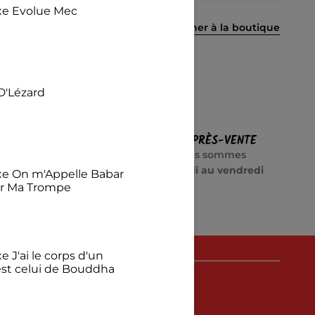
exe Evolue Mec
Retourner à la boutique
D'Lézard
URISÉ
SERVICE APRÈS-VENTE
e cryptage
Besoin d’aide ? Nous sommes
ements
disponibles
du lundi au vendredi
exe On m'Appelle Babar
ur Ma Trompe
e J'ai le corps d'un
est celui de Bouddha
 HouseTiti ?
 illustrations…
€