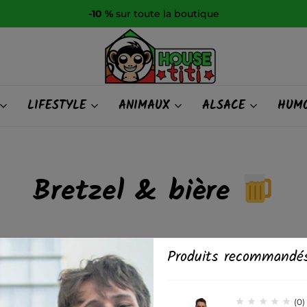
-10 %
sur toute la boutique
HOUSE
LIFESTYLE
ANIMAUX
ALSACE
HUMO
titi
Bretzel & bière
Produits recommandé
(0)