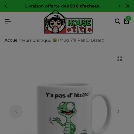
-10 %
sur toute la boutique
0
Accueil
Mug Y’a Pas D’Lézard
Humoristique