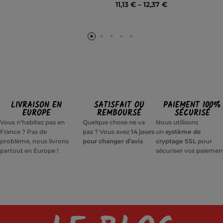
11,13
€
–
12,37
€
LIVRAISON EN
SATISFAIT OU
PAIEMENT 100%
EUROPE
REMBOURSÉ
SÉCURISÉ
Vous n’habitez pas en
Quelque chose ne va
Nous utilisons
France ? Pas de
pas ? Vous avez
14 jours
un
système de
problème, nous livrons
pour changer d’avis
cryptage SSL
pour
partout en Europe !
sécuriser vos paiemen