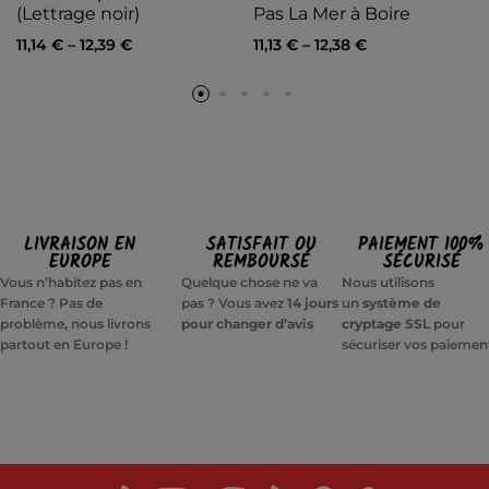
(Lettrage noir)
Pas La Mer à Boire
11,14
€
–
12,39
€
11,13
€
–
12,38
€
LIVRAISON EN
SATISFAIT OU
PAIEMENT 100%
EUROPE
REMBOURSÉ
SÉCURISÉ
Vous n’habitez pas en
Quelque chose ne va
Nous utilisons
France ? Pas de
pas ? Vous avez
14 jours
un
système de
problème, nous livrons
pour changer d’avis
cryptage SSL
pour
partout en Europe !
sécuriser vos paiemen