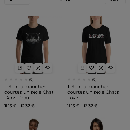
(0)
(0)
T-Shirt à manches
T-Shirt à manches
courtes unisexe Chat
courtes unisexe Chats
Dans L’eau
Love
11,13
€
–
12,37
€
11,13
€
–
12,37
€