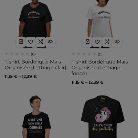
(0)
(0)
T-shirt Bordélique Mais
T-shirt Bordélique Mais
Organisée (Lettrage clair)
Organisée (Lettrage
foncé)
11,15
€
–
12,39
€
11,15
€
–
12,39
€