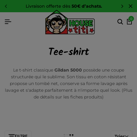
 d’achats.
-10 %
sur toute la boutiq
0
Tee-shirt
Le t-shirt classique
Gildan 5000
possède une coupe
structurée qui le sublime. Son tissu en coton résistant
propose un tombé net, conserve sa forme lavage après
lavage et s'adapte parfaitement à n'importe quel look. (Plus
de détails sur les fiches produits)
FILTRE
Trier