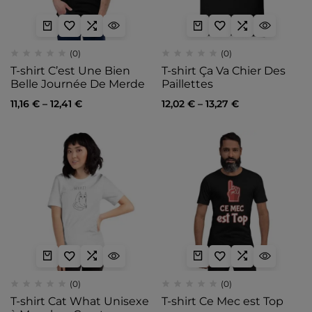
(0)
(0)
T-shirt C’est Une Bien
T-shirt Ça Va Chier Des
Belle Journée De Merde
Paillettes
11,16
€
–
12,41
€
12,02
€
–
13,27
€
(0)
(0)
T-shirt Cat What Unisexe
T-shirt Ce Mec est Top