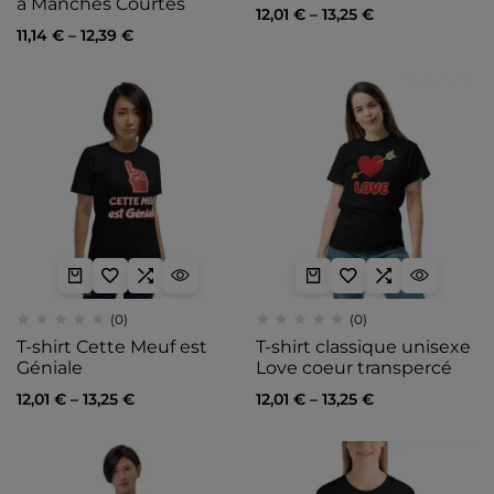
à Manches Courtes
12,01
€
–
13,25
€
11,14
€
–
12,39
€
(0)
(0)
T-shirt Cette Meuf est
T-shirt classique unisexe
Géniale
Love coeur transpercé
12,01
€
–
13,25
€
12,01
€
–
13,25
€