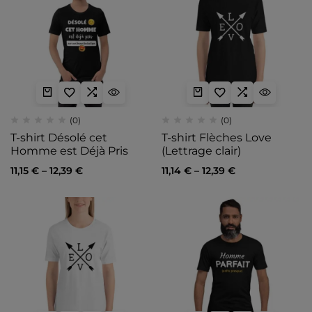
(0)
(0)
T-shirt Désolé cet
T-shirt Flèches Love
Homme est Déjà Pris
(Lettrage clair)
11,15
€
–
12,39
€
11,14
€
–
12,39
€