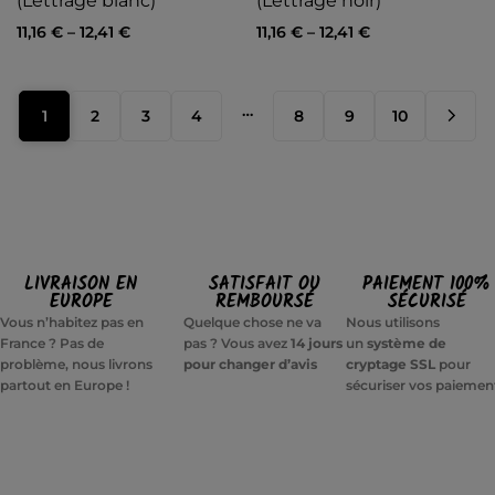
(Lettrage blanc)
(Lettrage noir)
11,16
€
–
12,41
€
11,16
€
–
12,41
€
…
1
2
3
4
8
9
10
LIVRAISON EN
SATISFAIT OU
PAIEMENT 100%
EUROPE
REMBOURSÉ
SÉCURISÉ
Vous n’habitez pas en
Quelque chose ne va
Nous utilisons
France ? Pas de
pas ? Vous avez
14 jours
un
système de
problème, nous livrons
pour changer d’avis
cryptage SSL
pour
partout en Europe !
sécuriser vos paiemen