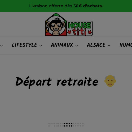
Livraison offerte dès
50€ d’achats.
HOUSE
LIFESTYLE
ANIMAUX
ALSACE
HUMO
titi
Départ retraite