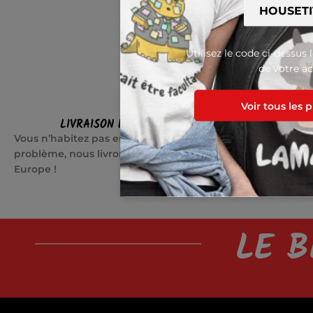
Utilisez le code ci-dessus 
de votre ac
Voir tous les 
LIVRAISON EN EUROPE
SATI
Vous n’habitez pas en France ? Pas de
Quelque cho
problème, nous livrons partout en
jours pour c
Europe !
LE B