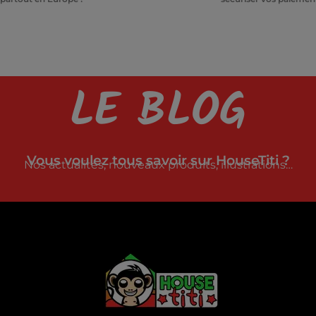
LE BLOG
Vous voulez tous savoir sur HouseTiti ?
Nos actualités, nouveaux produits, illustrations…