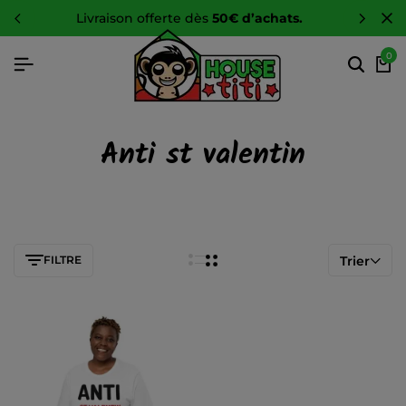
livraison offerte dès
50€ d’achats.
0
Anti st valentin
FILTRE
Trier