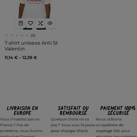
(0)
T-shirt unisexe Anti St
Valentin
11,14
€
–
12,39
€
LIVRAISON EN
SATISFAIT OU
PAIEMENT 100%
EUROPE
REMBOURSÉ
SÉCURISÉ
Vous n’habitez pas en
Quelque chose ne va
Nous utilisons
France ? Pas de
pas ? Vous avez
14 jours
un
système de
problème, nous livrons
pour changer d’avis
cryptage SSL
pour
partout en Europe !
sécuriser vos paiemen