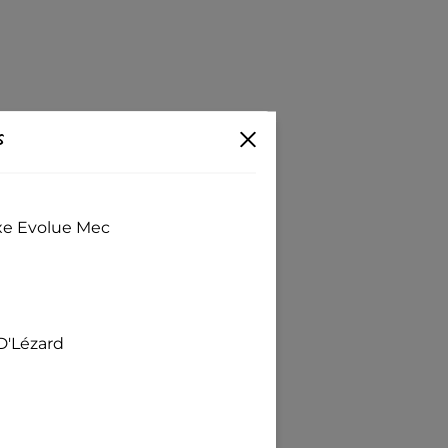
s
exe Evolue Mec
D'Lézard