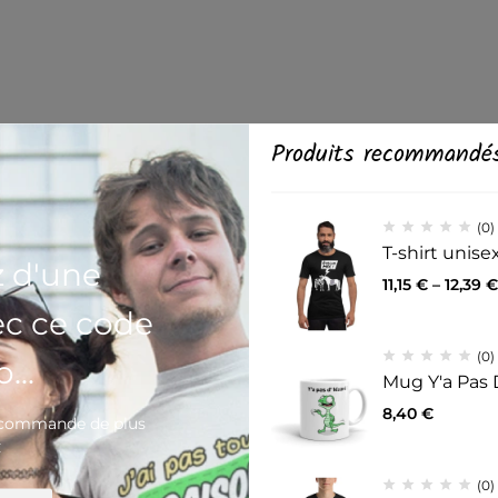
Produits recommandé
(0)
T-shirt unis
z d'une
11,15
€
–
12,39
€
ec ce code
(0)
...
Mug Y'a Pas 
8,40
€
e commande de plus
€
(0)