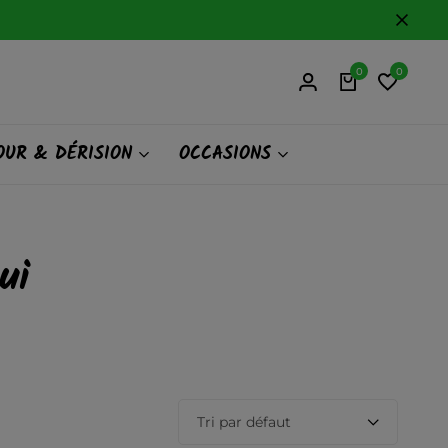
0
0
UR & DÉRISION
OCCASIONS
ui
Tri par défaut