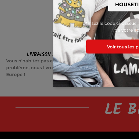
Utilisez le code ci-dessus 
de votre ac
Voir tous les 
LIVRAISON EN EUROPE
SATI
Vous n’habitez pas en France ? Pas de
Quelque cho
problème, nous livrons partout en
jours pour c
Europe !
LE B