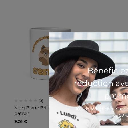
Bénéficie
réduction av
promo
(0)
Mug Blanc Brillant C’est qui le
10% de réduction sur un
patron
de 50 
9,26
€