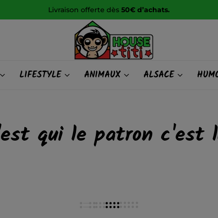
Livraison offerte dès
50€ d’achats.
HOUSE
LIFESTYLE
ANIMAUX
ALSACE
HUMO
titi
'est qui le patron c'est l