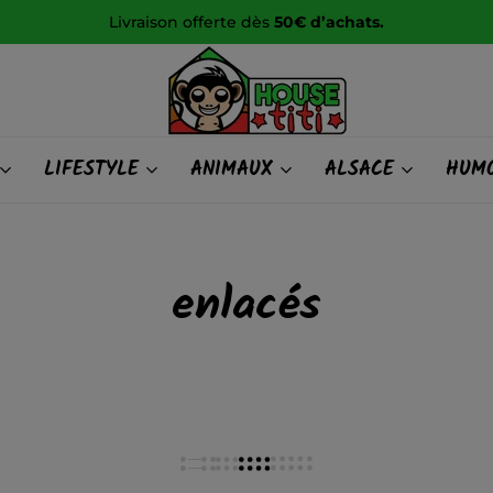
Livraison offerte dès
50€ d’achats.
HOUSE
LIFESTYLE
ANIMAUX
ALSACE
HUMO
titi
enlacés