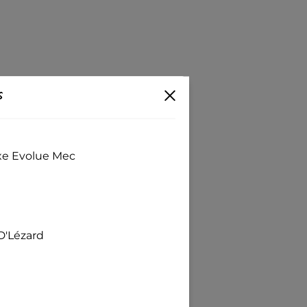
s
exe Evolue Mec
D'Lézard