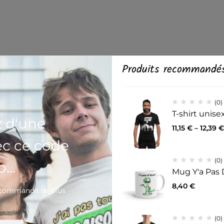
Produits recommandé
(0)
T-shirt unis
z d'une
11,15
€
–
12,39
€
ec ce code
(0)
...
Mug Y'a Pas 
8,40
€
e commande de plus
€
(0)