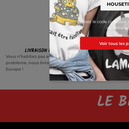
Utilisez le code ci-dessus 
de votre ac
Voir tous les 
LIVRAISON EN EUROPE
SATI
Vous n’habitez pas en France ? Pas de
Quelque cho
problème, nous livrons partout en
jours pour c
Europe !
LE B