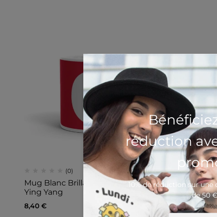
Bénéficie
réduction av
promo
(0)
Mug Blanc Brillant Chats Enlacés
10% de réduction sur un
Ying Yang
de 50 
8,40
€