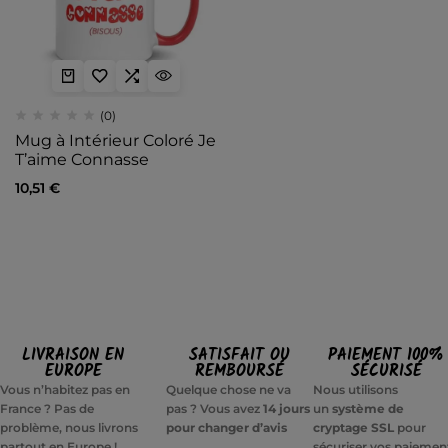
(0)
Mug à Intérieur Coloré Je
T’aime Connasse
10,51
€
LIVRAISON EN
SATISFAIT OU
PAIEMENT 100%
EUROPE
REMBOURSÉ
SÉCURISÉ
Vous n’habitez pas en
Quelque chose ne va
Nous utilisons
France ? Pas de
pas ? Vous avez
14 jours
un
système de
problème, nous livrons
pour changer d’avis
cryptage SSL
pour
partout en Europe !
sécuriser vos paiemen