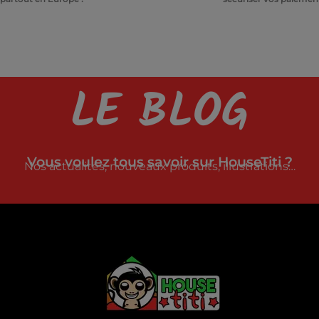
LE BLOG
Vous voulez tous savoir sur HouseTiti ?
Nos actualités, nouveaux produits, illustrations…