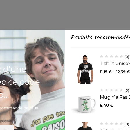
Produits recommandé
(0)
T-shirt unis
z d'une
11,15
€
–
12,39
€
ec ce code
(0)
...
Mug Y'a Pas 
8,40
€
e commande de plus
€
(0)