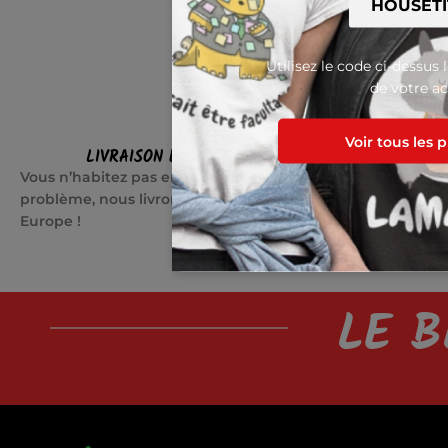
Utilisez le code ci-dessus 
de votre ac
Voir tous les 
LIVRAISON EN EUROPE
SATI
Vous n’habitez pas en France ? Pas de
Quelque cho
problème, nous livrons partout en
jours pour c
Europe !
LE B