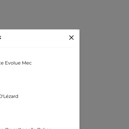
s
exe Evolue Mec
D'Lézard