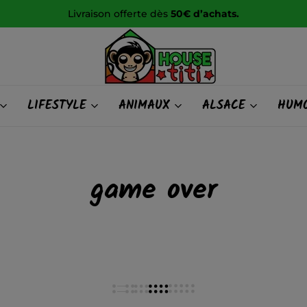
Livraison offerte dès
50€ d’achats.
HOUSE
LIFESTYLE
ANIMAUX
ALSACE
HUMO
titi
game over