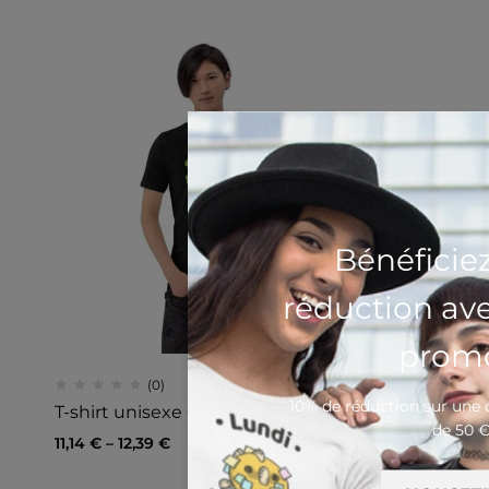
Bénéficie
réduction av
promo
(0)
10% de réduction sur un
T-shirt unisexe Game Over
de 50 
11,14
€
–
12,39
€