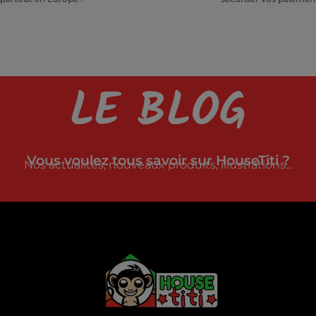
LE BLOG
Vous voulez tous savoir sur HouseTiti ?
Nos actualités, nouveaux produits, illustrations…