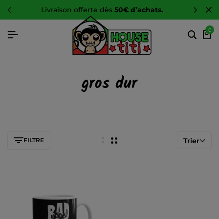
livraison offerte dès
50€ d’achats.
0
gros dur
FILTRE
Trier