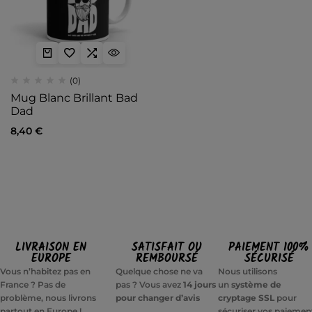
(0)
Mug Blanc Brillant Bad
Dad
8,40
€
LIVRAISON EN
SATISFAIT OU
PAIEMENT 100%
EUROPE
REMBOURSÉ
SÉCURISÉ
Vous n’habitez pas en
Quelque chose ne va
Nous utilisons
France ? Pas de
pas ? Vous avez
14 jours
un
système de
problème, nous livrons
pour changer d’avis
cryptage SSL
pour
partout en Europe !
sécuriser vos paiemen