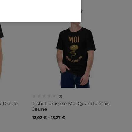
illant Avec mon chat
félins pour l'autre
(0)
u Diable
T-shirt unisexe Moi Quand J’étais
Jeune
12,02
€
–
13,27
€