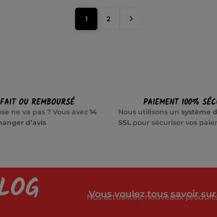
1
2
SFAIT OU REMBOURSÉ
PAIEMENT 100% SÉC
se ne va pas ? Vous avez
14
Nous utilisons un
système d
hanger d’avis
SSL
pour sécuriser vos pai
LOG
Vous voulez tous savoir sur
Nos actualités, nouveaux produits,