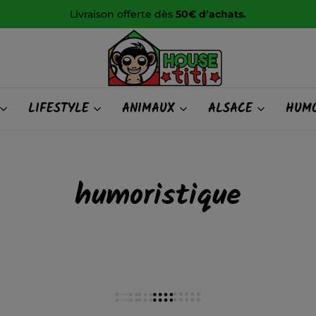
Livraison offerte dès
50€ d’achats.
HOUSE
LIFESTYLE
ANIMAUX
ALSACE
HUMO
titi
humoristique