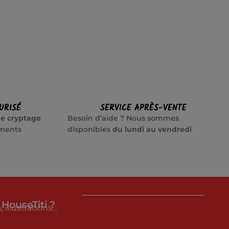
URISÉ
SERVICE APRÈS-VENTE
e cryptage
Besoin d’aide ? Nous sommes
ements
disponibles
du lundi au vendredi
 HouseTiti ?
 illustrations…