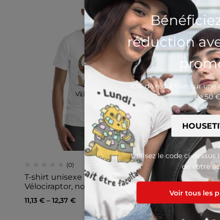
Bénéficie
réduction av
promo
10% de réduction sur un
de 50 
Utilisez le code ci-dessus 
(0)
de votre ac
T-shirt unisexe Dinosaure
T-shirt u
Vélociraptor, nouveautés,
11,15
€
–
12,
Voir tous les 
11,13
€
–
12,37
€