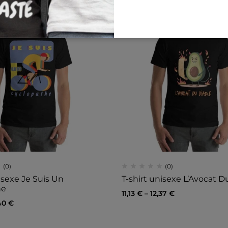
(0)
Mug Blanc Br
nous sommes 
8,40
€
(0)
(0)
isexe Je Suis Un
T-shirt unisexe L’Avocat D
he
11,13
€
–
12,37
€
40
€