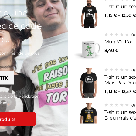
T-shirt unis
z d'une
11,15
€
–
12,39
€
ec ce code
(0)
...
Mug Y'a Pas 
8,40
€
e commande de plus
€
(0)
T-shirt unis
Mais Pas Po
11,13
€
–
12,37
€
lors de la validation
(0)
(0)
hat.
(0)
nisexe Evolue Mec
T-shirt unisexe Free Hugs
T-shirt unisex
Dieu mais c'
39
€
12,01
€
–
13,26
€
produits
11,14
€
–
12,39