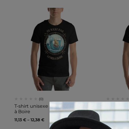
(0)
T-shirt unisexe Ce N’est Pas La Mer
T-shirt u
à Boire
(Lettrage c
11,13
€
–
12,38
€
12,88
€
–
14