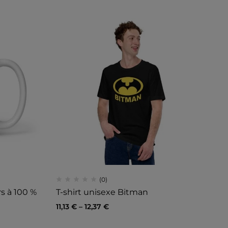
(0)
s à 100 %
T-shirt unisexe Bitman
11,13
€
–
12,37
€