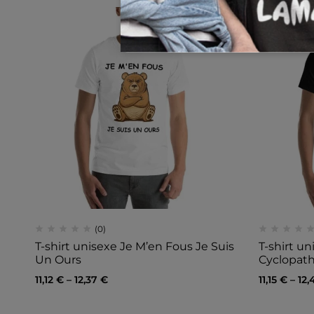
(0)
T-shirt unisexe Je M’en Fous Je Suis
T-shirt un
Un Ours
Cyclopat
11,12
€
–
12,37
€
11,15
€
–
12,