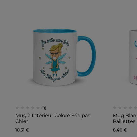
(0)
Mug à Intérieur Coloré Fée pas
Mug Blanc
Chier
Paillettes
10,51
€
8,40
€