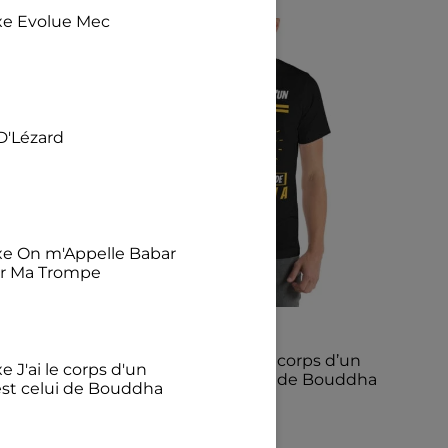
exe Evolue Mec
D'Lézard
exe On m'Appelle Babar
ur Ma Trompe
(0)
T-shirt unisexe J’ai le corps d’un
e J'ai le corps d'un
Dieu mais c’est celui de Bouddha
est celui de Bouddha
11,14
€
–
12,39
€
€