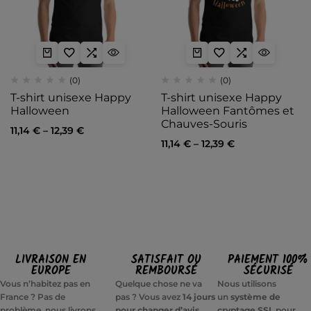
(0)
(0)
T-shirt unisexe Happy
T-shirt unisexe Happy
Halloween
Halloween Fantômes et
Chauves-Souris
11,14
€
–
12,39
€
11,14
€
–
12,39
€
LIVRAISON EN
SATISFAIT OU
PAIEMENT 100%
EUROPE
REMBOURSÉ
SÉCURISÉ
Vous n’habitez pas en
Quelque chose ne va
Nous utilisons
France ? Pas de
pas ? Vous avez
14 jours
un
système de
problème, nous livrons
pour changer d’avis
cryptage SSL
pour