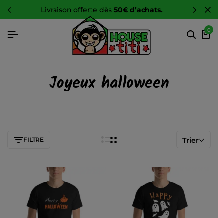
livraison offerte dès
50€ d’achats.
0
Joyeux halloween
FILTRE
Trier