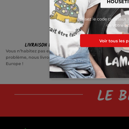
Utilisez le code ci-dessus 
de votre ac
Voir tous les 
LIVRAISON EN EUROPE
SATI
Vous n’habitez pas en France ? Pas de
Quelque cho
problème, nous livrons partout en
jours pour c
Europe !
LE B