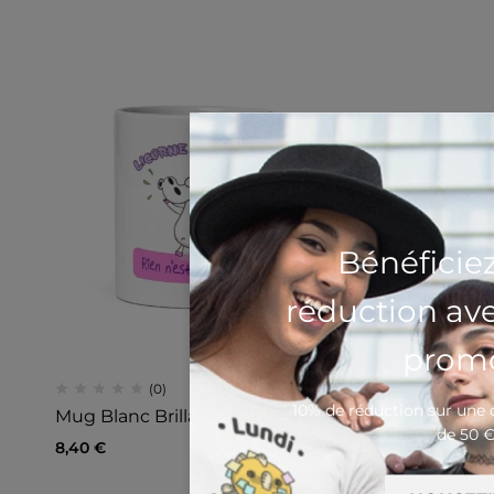
Bénéficie
réduction av
promo
(0)
10% de réduction sur un
Mug Blanc Brillant Licorne Power
T-shirt u
de 50 
8,40
€
11,13
€
–
12,