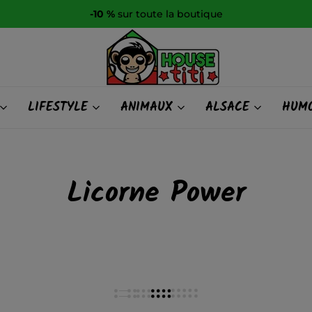
-10 %
sur toute la boutique
HOUSE
LIFESTYLE
ANIMAUX
ALSACE
HUMO
titi
Licorne Power