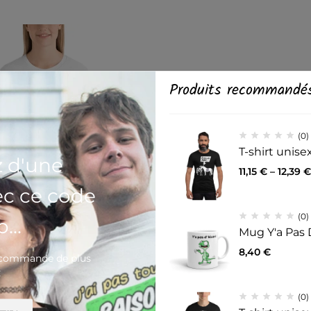
Produits recommandé
(0)
T-shirt unis
z d'une
11,15
€
–
12,39
€
ec ce code
(0)
...
Mug Y'a Pas 
(0)
8,40
€
e commande de plus
nisexe Licorne Power
€
37
€
(0)