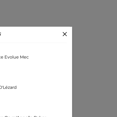
s
exe Evolue Mec
D'Lézard