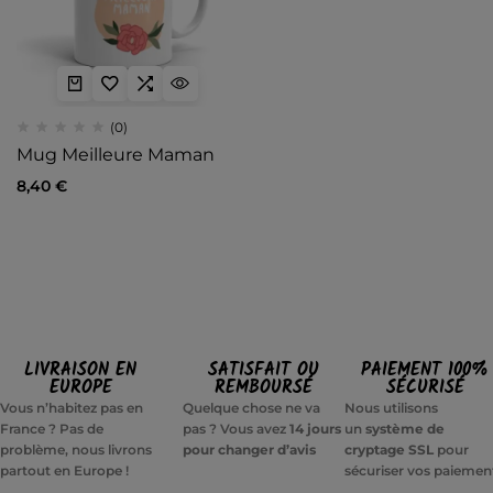
(0)
Mug Meilleure Maman
8,40
€
LIVRAISON EN
SATISFAIT OU
PAIEMENT 100%
EUROPE
REMBOURSÉ
SÉCURISÉ
Vous n’habitez pas en
Quelque chose ne va
Nous utilisons
France ? Pas de
pas ? Vous avez
14 jours
un
système de
problème, nous livrons
pour changer d’avis
cryptage SSL
pour
partout en Europe !
sécuriser vos paiemen