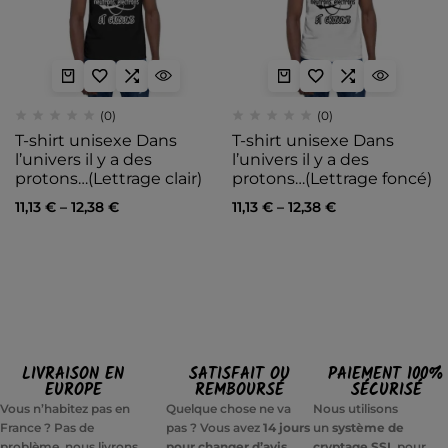
(0)
(0)
T-shirt unisexe Dans
T-shirt unisexe Dans
l’univers il y a des
l’univers il y a des
protons…(Lettrage clair)
protons…(Lettrage foncé)
11,13
€
–
12,38
€
11,13
€
–
12,38
€
LIVRAISON EN
SATISFAIT OU
PAIEMENT 100%
EUROPE
REMBOURSÉ
SÉCURISÉ
Vous n’habitez pas en
Quelque chose ne va
Nous utilisons
France ? Pas de
pas ? Vous avez
14 jours
un
système de
problème, nous livrons
pour changer d’avis
cryptage SSL
pour