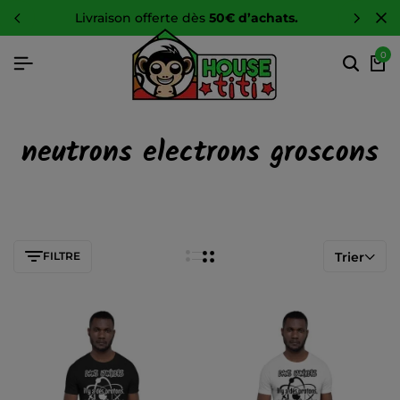
livraison offerte dès
50€ d’achats.
0
neutrons electrons groscons
FILTRE
Trier