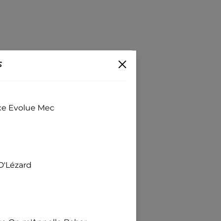
s
exe Evolue Mec
D'Lézard