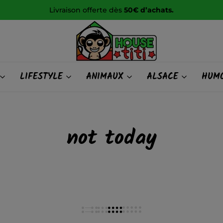
Livraison offerte dès
50€ d’achats.
HOUSE
LIFESTYLE
ANIMAUX
ALSACE
HUMO
titi
not today