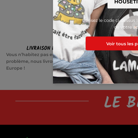
Utilisez le code ci-dessus 
de votre ac
Voir tous les 
LIVRAISON EN EUROPE
SATI
Vous n’habitez pas en France ? Pas de
Quelque cho
problème, nous livrons partout en
jours pour c
Europe !
LE B