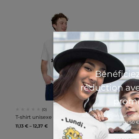
Bénéficie
réduction av
promo
(0)
10% de réduction sur un
T-shirt unisexe Chat Not Today
de 50 
11,13
€
–
12,37
€