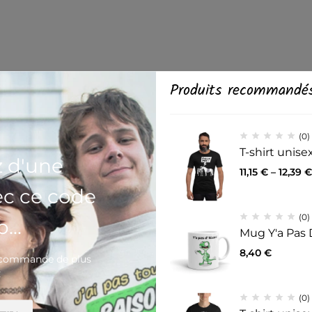
Produits recommandé
(0)
T-shirt unis
z d'une
11,15
€
–
12,39
€
ec ce code
(0)
...
Mug Y'a Pas 
8,40
€
e commande de plus
€
(0)