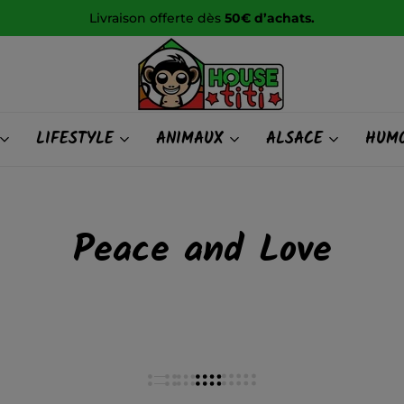
Livraison offerte dès
50€ d’achats.
HOUSE
LIFESTYLE
ANIMAUX
ALSACE
HUMO
titi
Peace and Love