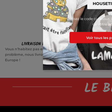
Utilisez le code ci-dessus 
de votre ac
Voir tous les 
LIVRAISON EN EUROPE
SATI
Vous n’habitez pas en France ? Pas de
Quelque cho
problème, nous livrons partout en
jours pour c
Europe !
LE B