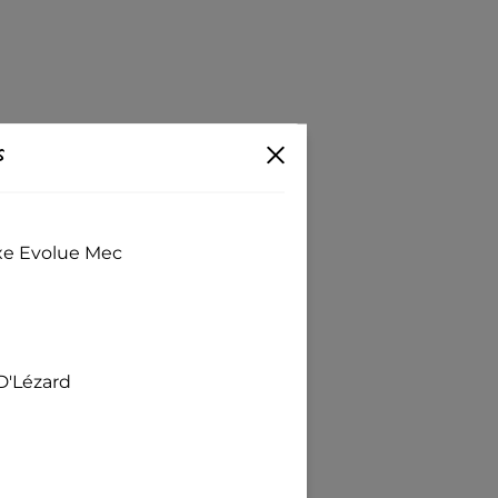
s
exe Evolue Mec
D'Lézard