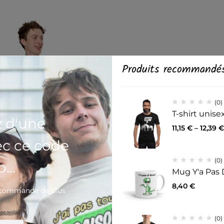
Produits recommandé
(0)
T-shirt unis
z d'une
11,15
€
–
12,39
€
ec ce code
(0)
...
Mug Y'a Pas 
(0)
8,40
€
nisexe Peace and Vélo
e commande de plus
foncé)
€
,34
€
(0)