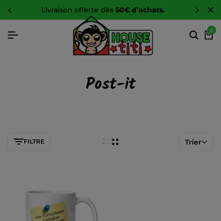
livraison offerte dès
50€ d’achats.
0
Post-it
FILTRE
Trier