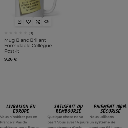
(0)
Mug Blanc Brillant
Formidable Collègue
Post-it
9,26
€
LIVRAISON EN
SATISFAIT OU
PAIEMENT 100%
EUROPE
REMBOURSÉ
SÉCURISÉ
Vous n’habitez pas en
Quelque chose ne va
Nous utilisons
France ? Pas de
pas ? Vous avez
14 jours
un
système de
problème, nous livrons
pour changer d’avis
cryptage SSL
pour