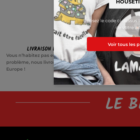
Utilisez le code ci-dessus 
de votre ac
Voir tous les 
LIVRAISON EN EUROPE
SATI
Vous n’habitez pas en France ? Pas de
Quelque cho
problème, nous livrons partout en
jours pour c
Europe !
LE B