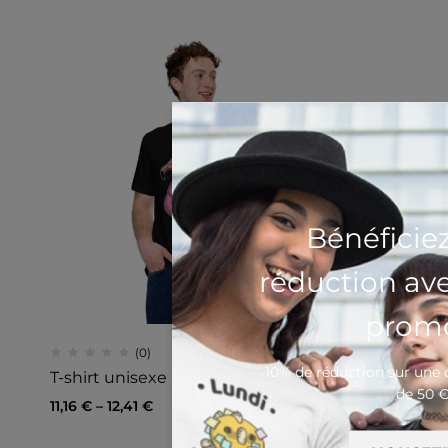
Bénéficie
réduction av
promo
(0)
10% de réduction sur un
T-shirt unisexe Requin Boué
de 50 
11,16
€
–
12,41
€