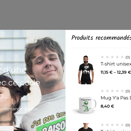
Produits recommandé
(0)
T-shirt unis
z d'une
11,15
€
–
12,39
€
ec ce code
(0)
...
Mug Y'a Pas 
8,40
€
e commande de plus
€
(0)