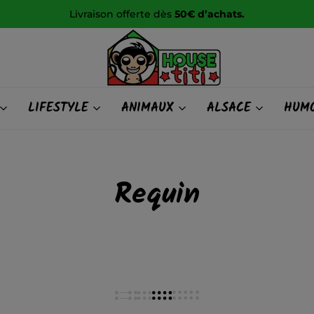
Livraison offerte dès
50€ d’achats.
HOUSE
LIFESTYLE
ANIMAUX
ALSACE
HUMO
titi
Requin