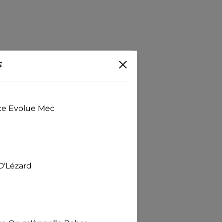
s
exe Evolue Mec
D'Lézard