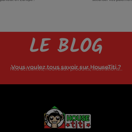
LE BLOG
Vous voulez tous savoir sur HouseTiti ?
Nos actualités, nouveaux produits, illustrations…