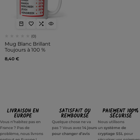
(0)
Mug Blanc Brillant
Toujours à 100 %
8,40
€
LIVRAISON EN
SATISFAIT OU
PAIEMENT 100%
EUROPE
REMBOURSÉ
SÉCURISÉ
Vous n’habitez pas en
Quelque chose ne va
Nous utilisons
France ? Pas de
pas ? Vous avez
14 jours
un
système de
problème, nous livrons
pour changer d’avis
cryptage SSL
pour
partout en Europe !
sécuriser vos paiemen