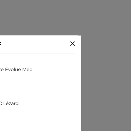
s
exe Evolue Mec
D'Lézard