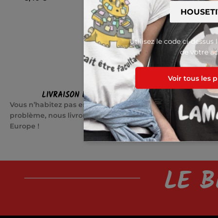
Utilisez le code ci-dessus 
de votre ac
Voir tous les 
LIVRAISON EN EUROPE
SATI
Vous n’habitez pas en France ? Pas de
Quelque cho
problème, nous livrons partout en
jours pour c
Europe !
LE B