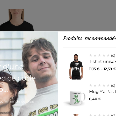
Produits recommandé
(0)
T-shirt unis
z d'une
11,15
€
–
12,39
€
ec ce code
(0)
...
Mug Y'a Pas 
(0)
isexe Tout Travail Mérite sa
8,40
€
e commande de plus
€
37
€
(0)