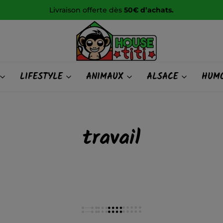
Livraison offerte dès
50€ d’achats.
HOUSE
LIFESTYLE
ANIMAUX
ALSACE
HUMO
titi
travail