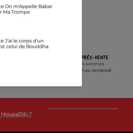
exe On m'Appelle Babar
ur Ma Trompe
e J'ai le corps d'un
est celui de Bouddha
€
URISÉ
SERVICE APRÈS-VENTE
e cryptage
Besoin d’aide ? Nous sommes
ements
disponibles
du lundi au vendredi
illant Avec mon chat
félins pour l'autre
 HouseTiti ?
 illustrations…