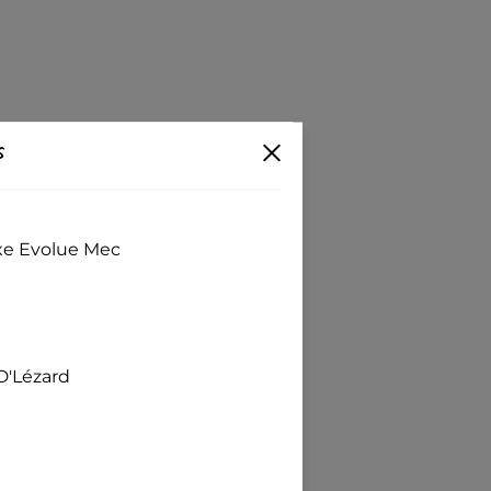
s
exe Evolue Mec
D'Lézard