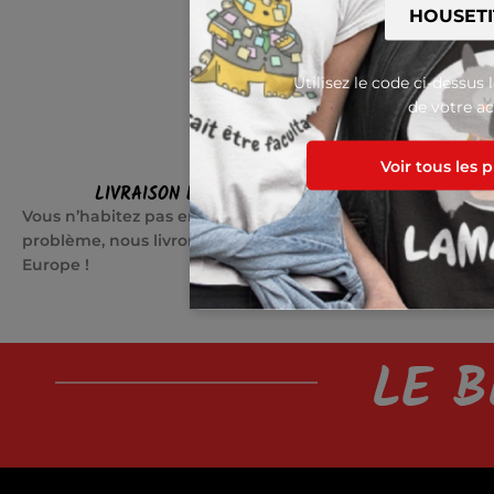
Utilisez le code ci-dessus 
de votre ac
Voir tous les 
LIVRAISON EN EUROPE
SATI
Vous n’habitez pas en France ? Pas de
Quelque cho
problème, nous livrons partout en
jours pour c
Europe !
LE B