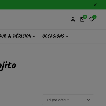
0
0
UR & DÉRISION
OCCASIONS
jito
Tri par défaut