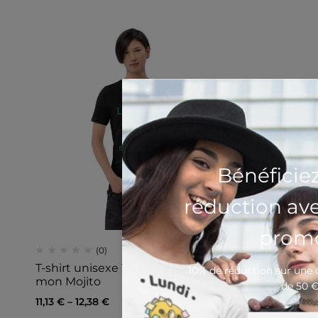
Bénéficie
réduction av
promo
(0)
T-shirt unisexe Tu es la Menthe de
10% de réduction sur un
mon Mojito
de 50 
11,13
€
–
12,38
€