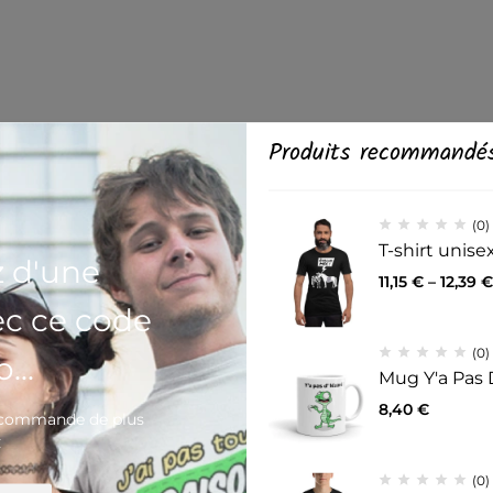
Produits recommandé
(0)
T-shirt unis
z d'une
11,15
€
–
12,39
€
ec ce code
(0)
...
Mug Y'a Pas 
8,40
€
e commande de plus
€
(0)