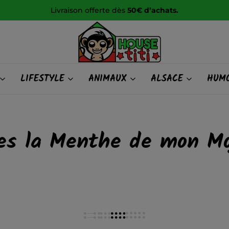
Livraison offerte dès
50€ d’achats.
HOUSE
LIFESTYLE
ANIMAUX
ALSACE
HUMO
titi
es la Menthe de mon Mo