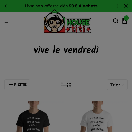
livraison offerte dès
50€ d’achats.
0
vive le vendredi
FILTRE
Trier