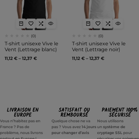
(0)
(0)
T-shirt unisexe Vive le
T-shirt unisexe Vive le
Vent (Lettrage blanc)
Vent (Lettrage noir)
11,12
€
–
12,37
€
11,12
€
–
12,37
€
LIVRAISON EN
SATISFAIT OU
PAIEMENT 100%
EUROPE
REMBOURSÉ
SÉCURISÉ
Vous n’habitez pas en
Quelque chose ne va
Nous utilisons
France ? Pas de
pas ? Vous avez
14 jours
un
système de
problème, nous livrons
pour changer d’avis
cryptage SSL
pour
partout en Europe !
sécuriser vos paiemen