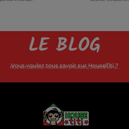
LE BLOG
Vous voulez tous savoir sur HouseTiti ?
Nos actualités, nouveaux produits, illustrations…