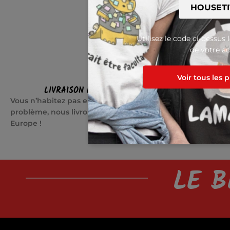
Utilisez le code ci-dessus 
de votre ac
Voir tous les 
LIVRAISON EN EUROPE
SATI
Vous n’habitez pas en France ? Pas de
Quelque cho
problème, nous livrons partout en
jours pour c
Europe !
LE B