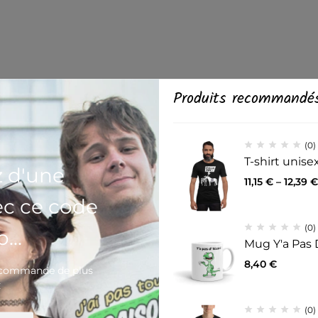
Produits recommandé
(0)
T-shirt unis
z d'une
11,15
€
–
12,39
€
ec ce code
(0)
...
Mug Y'a Pas 
8,40
€
e commande de plus
€
(0)