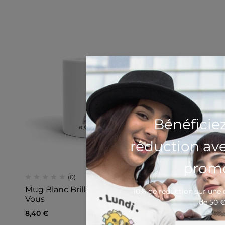
Bénéficie
réduction av
promo
(0)
Mug Blanc Brillant Yoga Détendez-
10% de réduction sur un
Vous
de 50 
8,40
€