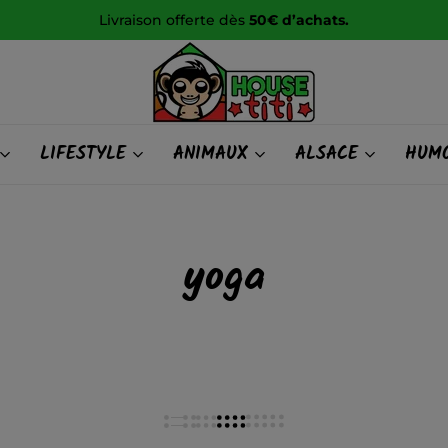
Livraison offerte dès
50€ d’achats.
HOUSE
LIFESTYLE
ANIMAUX
ALSACE
HUMO
titi
yoga