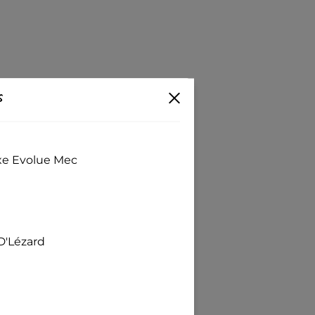
s
exe Evolue Mec
D'Lézard