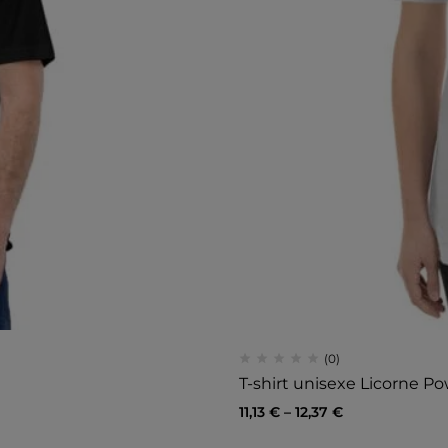
(0)
T-shirt unisexe Licorne P
11,13
€
–
12,37
€