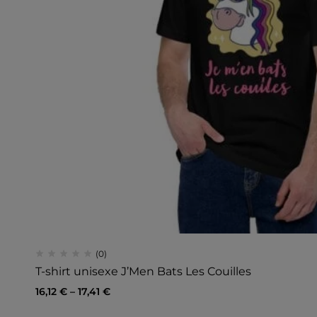
(0)
T-shirt unisexe J’Men Bats Les Couilles
16,12
€
–
17,41
€