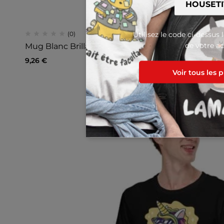
Utilisez le code ci-dessus 
(0)
de votre ac
Mug Blanc Brillant Zombie Mangeant Une Licorn
9,26
€
Voir tous les 