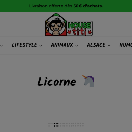
raison offerte dès
50€ d’achats.
HOUSE
LIFESTYLE
ANIMAUX
ALSACE
HUMO
titi
Licorne