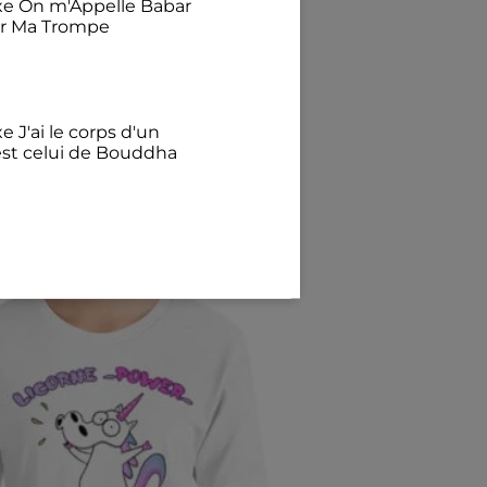
exe On m'Appelle Babar
ur Ma Trompe
llettes
e J'ai le corps d'un
est celui de Bouddha
€
illant Avec mon chat
félins pour l'autre