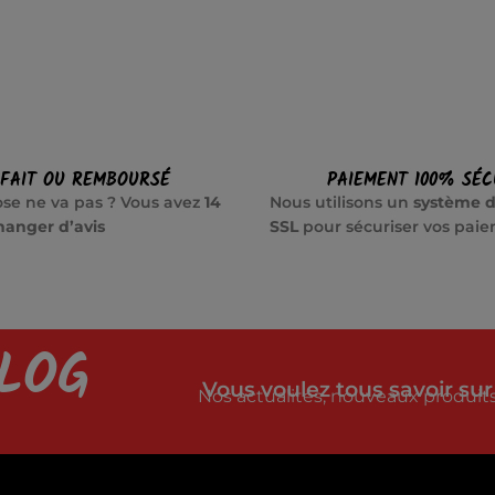
SFAIT OU REMBOURSÉ
PAIEMENT 100% SÉC
se ne va pas ? Vous avez
14
Nous utilisons un
système d
hanger d’avis
SSL
pour sécuriser vos pai
LOG
Vous voulez tous savoir sur
Nos actualités, nouveaux produits,