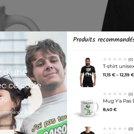
Produits recommandé
(0)
T-shirt unis
z d'une
11,15
€
–
12,39
€
ec ce code
(0)
...
Mug Y'a Pas 
8,40
€
e commande de plus
€
(0)