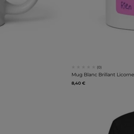
(0)
Mug Blanc Brillant Licorn
8,40
€