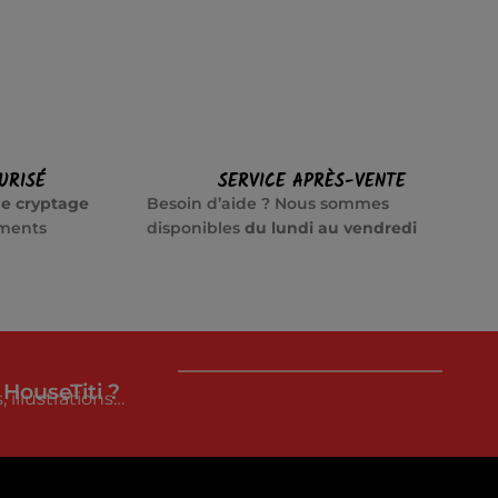
URISÉ
SERVICE APRÈS-VENTE
e cryptage
Besoin d’aide ? Nous sommes
ements
disponibles
du lundi au vendredi
 HouseTiti ?
 illustrations…