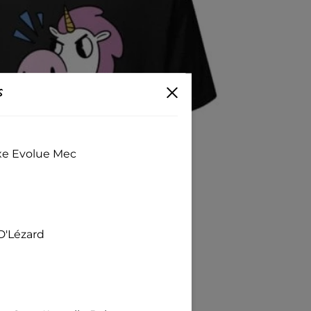
s
exe Evolue Mec
D'Lézard