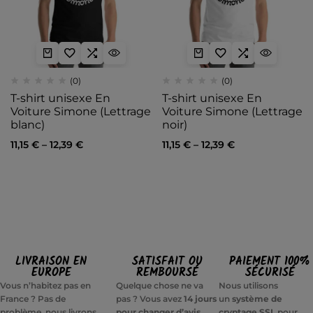
(0)
(0)
T-shirt unisexe En
T-shirt unisexe En
Voiture Simone (Lettrage
Voiture Simone (Lettrage
blanc)
noir)
11,15
€
–
12,39
€
11,15
€
–
12,39
€
LIVRAISON EN
SATISFAIT OU
PAIEMENT 100%
EUROPE
REMBOURSÉ
SÉCURISÉ
Vous n’habitez pas en
Quelque chose ne va
Nous utilisons
France ? Pas de
pas ? Vous avez
14 jours
un
système de
problème, nous livrons
pour changer d’avis
cryptage SSL
pour