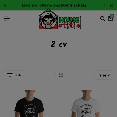
livraison offerte dès
50€ d’achats.
0
2 cv
FILTRE
Trier