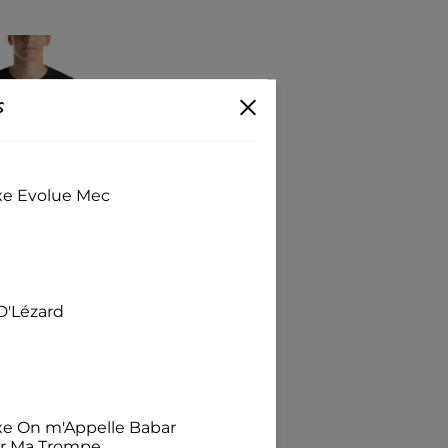
s
exe Evolue Mec
(0)
D'Lézard
isexe Tireur des
38
€
exe On m'Appelle Babar
ur Ma Trompe