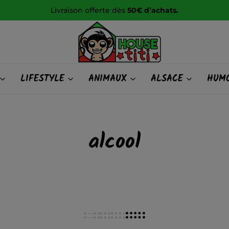
Livraison offerte dès
50€ d’achats.
HOUSE
LIFESTYLE
ANIMAUX
ALSACE
HUMO
titi
alcool