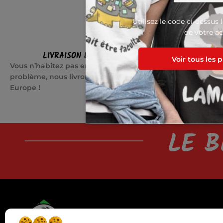
Utilisez le code ci-dessus 
de votre ac
LIVRAISON EN EUROPE
SATI
Voir tous les 
Vous n’habitez pas en France ? Pas de
Quelque cho
problème, nous livrons partout en
jours pour c
Europe !
LE B