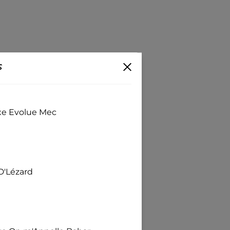
s
exe Evolue Mec
D'Lézard