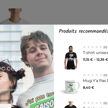
Produits recommandé
(0)
T-shirt unis
z d'une
11,15
€
–
12,39
€
ec ce code
(0)
...
Mug Y'a Pas 
(0)
8,40
€
e commande de plus
nisexe Glanding blanc
€
39
€
(0)