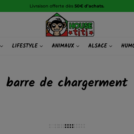
Livraison offerte dès
50€ d’achats.
HOUSE
LIFESTYLE
ANIMAUX
ALSACE
HUMO
titi
barre de chargerment