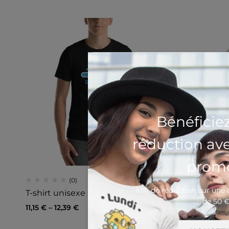
Bénéficie
réduction av
promo
(0)
10% de réduction sur un
T-shirt unisexe Glanding
T-shirt u
de 50 
11,15
€
–
12,39
€
11,15
€
–
12,