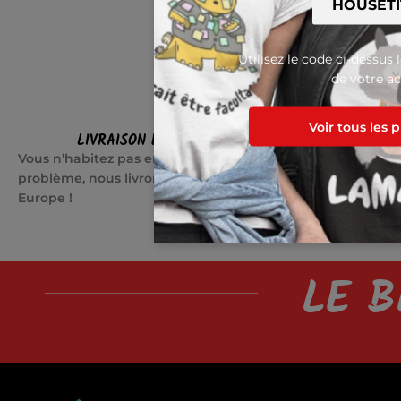
Utilisez le code ci-dessus 
de votre ac
Voir tous les 
LIVRAISON EN EUROPE
SATI
Vous n’habitez pas en France ? Pas de
Quelque cho
problème, nous livrons partout en
jours pour c
Europe !
LE B