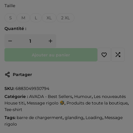
Taille
S
M
L
XL
2 XL
Quantité :
Ajouter au panier
Partager
SKU:
6883049930794
Catégorie :
AVADA - Best Sellers
,
Humour
,
Les nouveautés
House titi
,
Message rigolo
,
Produits de toute la boutique
,
Tee-shirt
Tags:
barre de chargerment
,
glanding
,
Loading
,
Message
rigolo