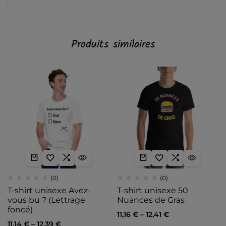
Produits similaires
(0)
(0)
T-shirt unisexe Avez-
T-shirt unisexe 50
vous bu ? (Lettrage
Nuances de Gras
foncé)
11,16
€
–
12,41
€
11,14
€
–
12,39
€