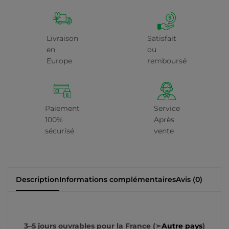
Livraison
Satisfait
en
ou
Europe
remboursé
Paiement
Service
100%
Après
sécurisé
vente
Description
Informations complémentaires
Avis (0)
3–5 jours ouvrables pour la France (➣
Autre pays
)