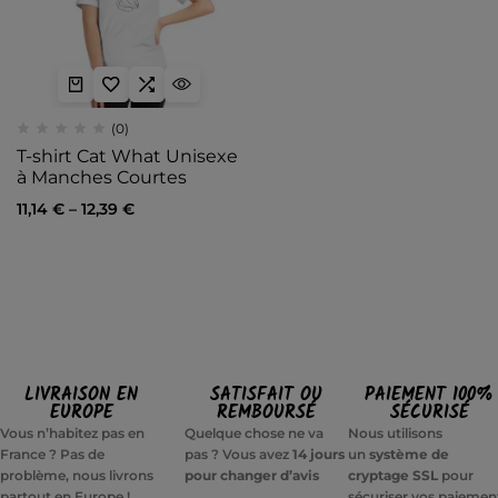
(0)
T-shirt Cat What Unisexe
à Manches Courtes
11,14
€
–
12,39
€
LIVRAISON EN
SATISFAIT OU
PAIEMENT 100%
EUROPE
REMBOURSÉ
SÉCURISÉ
Vous n’habitez pas en
Quelque chose ne va
Nous utilisons
France ? Pas de
pas ? Vous avez
14 jours
un
système de
problème, nous livrons
pour changer d’avis
cryptage SSL
pour
partout en Europe !
sécuriser vos paiemen