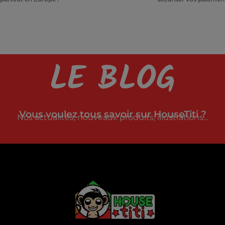
LE BLOG
Vous voulez tous savoir sur HouseTiti ?
Nos actualités, nouveaux produits, illustrations…