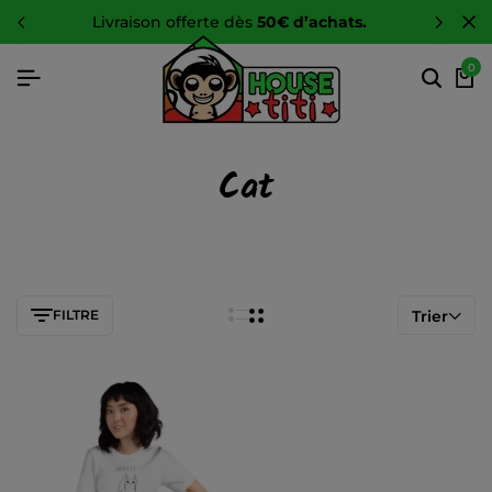
livraison offerte dès
50€ d’achats.
0
Cat
FILTRE
Trier