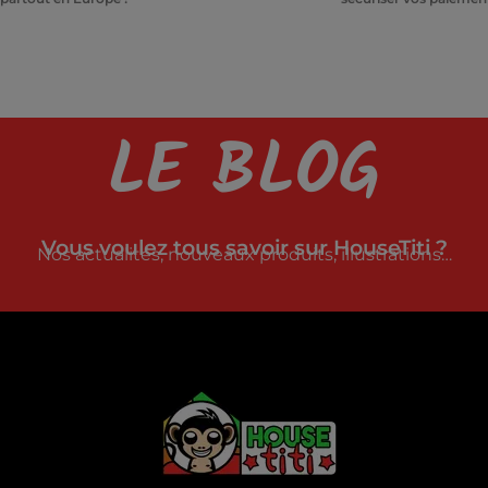
LE BLOG
Vous voulez tous savoir sur HouseTiti ?
Nos actualités, nouveaux produits, illustrations…