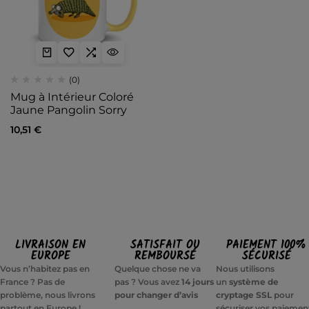
(0)
Mug à Intérieur Coloré
Jaune Pangolin Sorry
10,51
€
LIVRAISON EN
SATISFAIT OU
PAIEMENT 100%
EUROPE
REMBOURSÉ
SÉCURISÉ
Vous n’habitez pas en
Quelque chose ne va
Nous utilisons
France ? Pas de
pas ? Vous avez
14 jours
un
système de
problème, nous livrons
pour changer d’avis
cryptage SSL
pour
partout en Europe !
sécuriser vos paiemen