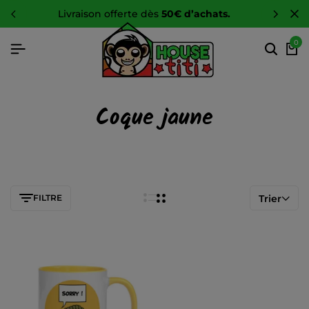
livraison offerte dès
50€ d’achats.
0
Coque jaune
FILTRE
Trier