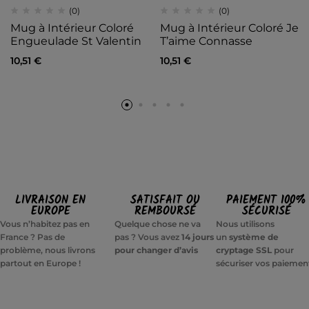
(0)
(0)
Mug à Intérieur Coloré
Mug à Intérieur Coloré Je
Engueulade St Valentin
T’aime Connasse
10,51
€
10,51
€
LIVRAISON EN
SATISFAIT OU
PAIEMENT 100%
EUROPE
REMBOURSÉ
SÉCURISÉ
Vous n’habitez pas en
Quelque chose ne va
Nous utilisons
France ? Pas de
pas ? Vous avez
14 jours
un
système de
problème, nous livrons
pour changer d’avis
cryptage SSL
pour
partout en Europe !
sécuriser vos paiemen