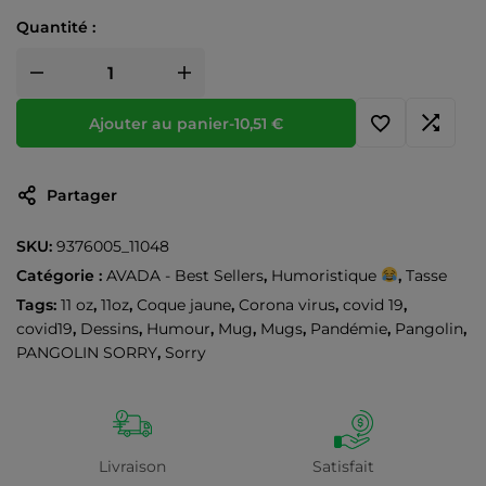
Quantité :
Ajouter au panier
-
10,51
€
Partager
SKU:
9376005_11048
Catégorie :
AVADA - Best Sellers
,
Humoristique
,
Tasse
Tags:
11 oz
,
11oz
,
Coque jaune
,
Corona virus
,
covid 19
,
covid19
,
Dessins
,
Humour
,
Mug
,
Mugs
,
Pandémie
,
Pangolin
,
PANGOLIN SORRY
,
Sorry
Livraison
Satisfait