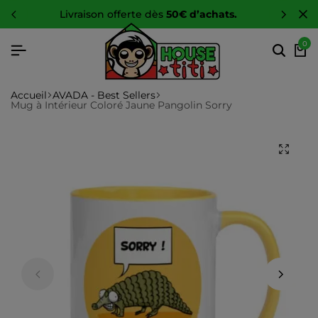
e dès
50€ d’achats.
-10 %
sur toute 
0
Accueil
AVADA - Best Sellers
Mug à Intérieur Coloré Jaune Pangolin Sorry