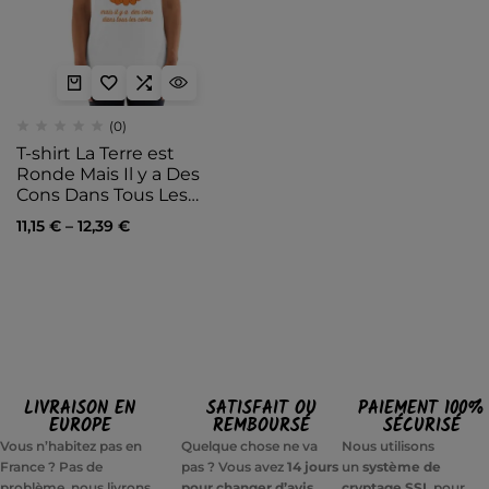
(0)
T-shirt La Terre est
Ronde Mais Il y a Des
Cons Dans Tous Les…
11,15
€
–
12,39
€
LIVRAISON EN
SATISFAIT OU
PAIEMENT 100%
EUROPE
REMBOURSÉ
SÉCURISÉ
Vous n’habitez pas en
Quelque chose ne va
Nous utilisons
France ? Pas de
pas ? Vous avez
14 jours
un
système de
problème, nous livrons
pour changer d’avis
cryptage SSL
pour