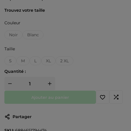
Trouvez votre taille
Couleur
Noir
Blanc
Taille
S
M
L
XL
2 XL
Quantité :
Ajouter au panier
Partager
SKU:
6884651794474