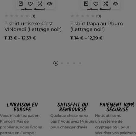
(0)
(0)
T-shirt unisexe C’est
T-shirt Papa au Rhum
VINdredi (Lettrage noir)
(Lettrage noir)
11,13
€
–
12,37
€
11,14
€
–
12,39
€
LIVRAISON EN
SATISFAIT OU
PAIEMENT 100%
EUROPE
REMBOURSÉ
SÉCURISÉ
Vous n’habitez pas en
Quelque chose ne va
Nous utilisons
France ? Pas de
pas ? Vous avez
14 jours
un
système de
problème, nous livrons
pour changer d’avis
cryptage SSL
pour
partout en Europe !
sécuriser vos paiemen