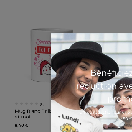
Bénéficie
réduction av
promo
(0)
Mug Blanc Brillant L’amour c’est toi
10% de réduction sur un
et moi
de 50 
8,40
€