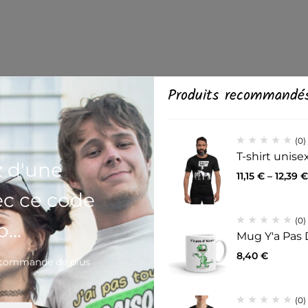
Produits recommandé
(0)
T-shirt unis
z d'une
11,15
€
–
12,39
€
ec ce code
(0)
...
Mug Y'a Pas 
8,40
€
e commande de plus
€
(0)