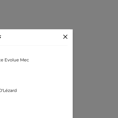
s
exe Evolue Mec
D'Lézard