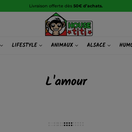
Livraison offerte dès
50€ d’achats.
HOUSE
LIFESTYLE
ANIMAUX
ALSACE
HUMO
titi
L'amour