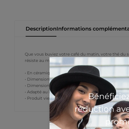
Description
Informations complémenta
Que vous buviez votre café du matin, votre thé du so
résiste au micro-ondes et au lave-vaisselle.
• En céramique
• Dimensions de la tasse de 11 oz : 9,8 cm (3,85 ″) de
• Dimensions de la tasse 15 oz : 12 cm (4,7 ″) de haut
• Adapté au lave-vaisselle et au micro-ondes
Bénéficie
• Produit vierge en provenance de Chine
réduction av
promo