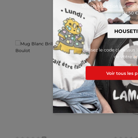
10% de réduction sur un
de 50 
Utilisez le code ci-dessus 
de votre ac
Voir tous les 
(0)