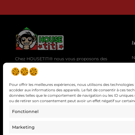
I
N
Chez HOUSETITI® nous vous proposons des
A
produits de haute qualité pour vous offrir la
T
meilleure expérience d'utilisation et des
C
résultats exceptionnels.
Pour offrir les meilleures expériences, nous utilisons des technologies 
accéder aux informations des appareils. Le fait de consentir à ces tec
données telles que le comportement de navigation ou les ID uniques sur
ou de retirer son consentement peut avoir un effet négatif sur certaine
Fonctionnel
Si vous avez des questions vous 
Marketing
Copyright © 2026 HOUSE titi | Site réalisé par
SCW Rocket