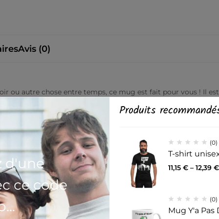
ires
Avis (0)
ir ou autre chose entre temps, ce mug est fait pour vous ! Il est
Produits recommandé
 hauteur, 8,5 cm (3,35 ″) de diamètre.
(0)
eur, 8,5 cm (3,35 ″) de diamètre.
T-shirt unis
z d'une
11,15
€
–
12,39
€
ec ce code
(0)
...
Mug Y'a Pas 