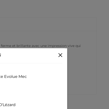
 ferme et brillante avec une impression vive qui
s
exe Evolue Mec
D'Lézard