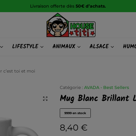
Livraison offerte dès
50€ d’achats.
HOUSE
LIFESTYLE
ANIMAUX
ALSACE
HUMO
titi
 c’est toi et moi
Catégorie :
AVADA - Best Sellers
Mug Blanc Brillant 
9999 en stock
8,40
€