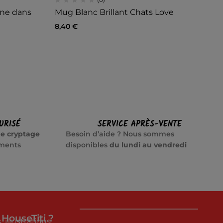
âne dans
Mug Blanc Brillant Chats Love
Mu
8,40
€
10
URISÉ
SERVICE APRÈS-VENTE
e cryptage
Besoin d’aide ? Nous sommes
ements
disponibles
du lundi au vendredi
 HouseTiti ?
 illustrations…