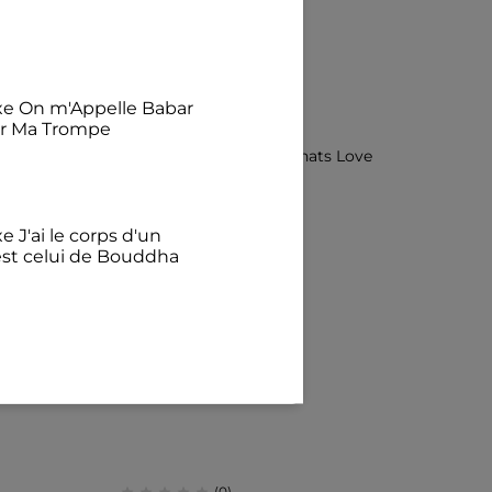
exe On m'Appelle Babar
ur Ma Trompe
e J'ai le corps d'un
est celui de Bouddha
€
illant Avec mon chat
félins pour l'autre
(0)