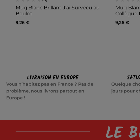
Mug Blanc Brillant J’ai Survécu au
Mug Blanc
Boulot
Collègue 
9,26
€
9,26
€
LIVRAISON EN EUROPE
SATI
Vous n’habitez pas en France ? Pas de
Quelque cho
problème, nous livrons partout en
jours pour c
Europe !
LE B