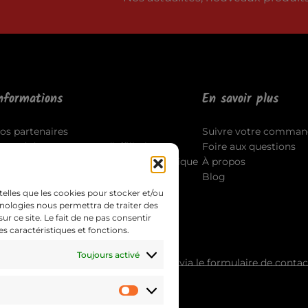
nformations
En savoir plus
os partenaires
Suivre votre comman
ccord du programme d’affiliation
Foire aux questions
outes les politiques légales de la boutique
À propos
ontact
Blog
telles que les cookies pour stocker et/ou
hnologies nous permettra de traiter des
 ce site. Le fait de ne pas consentir
s caractéristiques et fonctions.
Toujours activé
pouvez contacter notre Service Client via le formulaire de conta