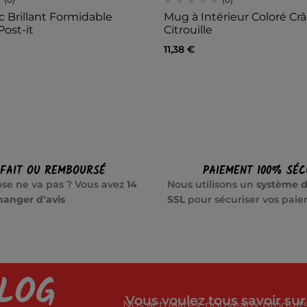
 Brillant Formidable
Mug à Intérieur Coloré Cr
Post-it
Citrouille
11,38
€
SFAIT OU REMBOURSÉ
PAIEMENT 100% SÉC
se ne va pas ? Vous avez
14
Nous utilisons un
système d
hanger d’avis
SSL
pour sécuriser vos pai
LOG
Vous voulez tous savoir sur
Nos actualités, nouveaux produits,