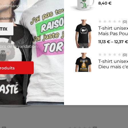
8,40
€
e commande de plus
Produits similaires
€
(0)
T-shirt unis
Mais Pas Po
11,13
€
–
12,37
€
lors de la validation
hat.
(0)
T-shirt unisex
Dieu mais c'
produits
11,14
€
–
12,39
(0)
Mug Blanc Br
nous sommes 
8,40
€
(0)
(0)