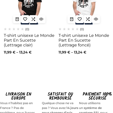
(0)
(0)
T-shirt unisexe Le Monde
T-shirt unisexe Le Monde
Part En Sucette
Part En Sucette
(Lettrage clair)
(Lettrage foncé)
11,99
€
–
13,24
€
11,99
€
–
13,24
€
LIVRAISON EN
SATISFAIT OU
PAIEMENT 100%
EUROPE
REMBOURSÉ
SÉCURISÉ
Vous n’habitez pas en
Quelque chose ne va
Nous utilisons
France ? Pas de
pas ? Vous avez
14 jours
un
système de
problème, nous livrons
pour changer d’avis
cryptage SSL
pour