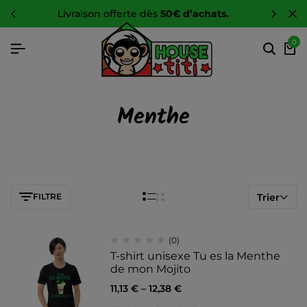
livraison offerte dès
50€ d’achats.
0
Menthe
FILTRE
Trier
(0)
T-shirt unisexe Tu es la Menthe
de mon Mojito
11,13
€
–
12,38
€