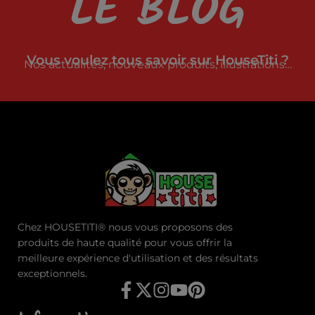
LE BLOG
Vous voulez tous savoir sur HouseTiti ?
Nos actualités, nouveaux produits, illustrations…
Chez HOUSETITI® nous vous proposons des
produits de haute qualité pour vous offrir la
meilleure expérience d'utilisation et des résultats
exceptionnels.