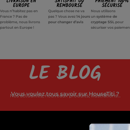
LIVRAISON EN
SATISFAIT OU
PAIEMENT 100%
EUROPE
REMBOURSÉ
SÉCURISÉ
Vous n’habitez pas en
Quelque chose ne va
Nous utilisons
France ? Pas de
pas ? Vous avez
14 jours
un
système de
problème, nous livrons
pour changer d’avis
cryptage SSL
pour
partout en Europe !
sécuriser vos paiemen
LE BLOG
Vous voulez tous savoir sur HouseTiti ?
Nos actualités, nouveaux produits, illustrations…