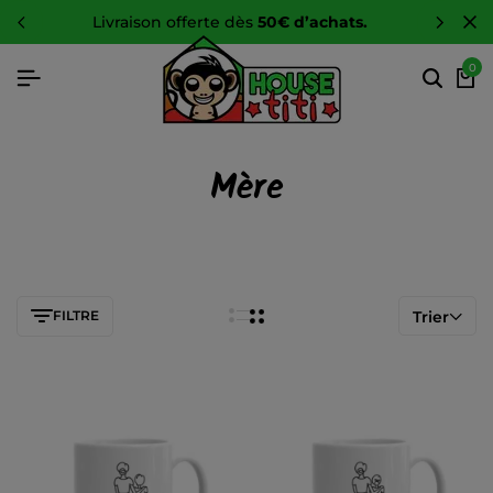
livraison offerte dès
50€ d’achats.
0
Mère
FILTRE
Trier