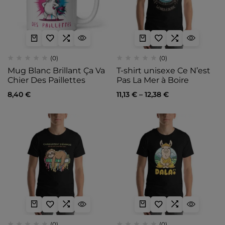
(0)
(0)
Mug Blanc Brillant Ça Va
T-shirt unisexe Ce N’est
Chier Des Paillettes
Pas La Mer à Boire
8,40
€
11,13
€
–
12,38
€
(0)
(0)