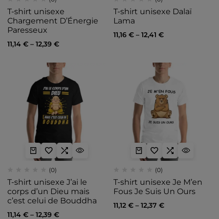
T-shirt unisexe
T-shirt unisexe Dalaï
Chargement D’Énergie
Lama
Paresseux
11,16
€
–
12,41
€
11,14
€
–
12,39
€
(0)
(0)
T-shirt unisexe J’ai le
T-shirt unisexe Je M’en
corps d’un Dieu mais
Fous Je Suis Un Ours
c’est celui de Bouddha
11,12
€
–
12,37
€
11,14
€
–
12,39
€