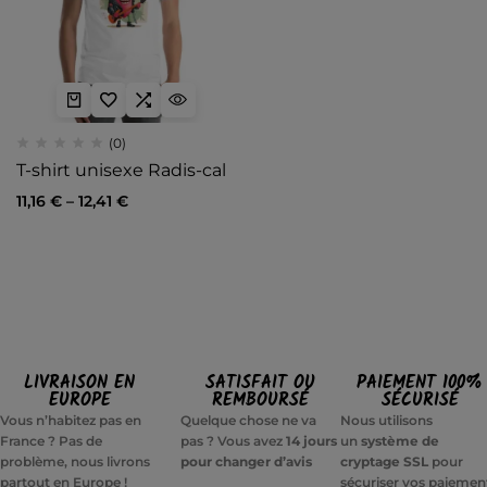
(0)
T-shirt unisexe Radis-cal
11,16
€
–
12,41
€
LIVRAISON EN
SATISFAIT OU
PAIEMENT 100%
EUROPE
REMBOURSÉ
SÉCURISÉ
Vous n’habitez pas en
Quelque chose ne va
Nous utilisons
France ? Pas de
pas ? Vous avez
14 jours
un
système de
problème, nous livrons
pour changer d’avis
cryptage SSL
pour
partout en Europe !
sécuriser vos paiemen