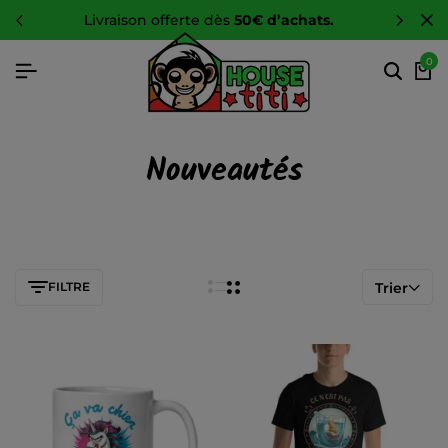
livraison offerte dès
50€ d’achats.
0
Nouveautés
FILTRE
Trier