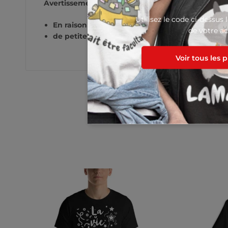
Avertissements :
Utilisez le code ci-dessus 
En raison des propriétés du tissu, la variante 
de votre ac
de petites tâches de couleur foncée sur l’ensem
Voir tous les 