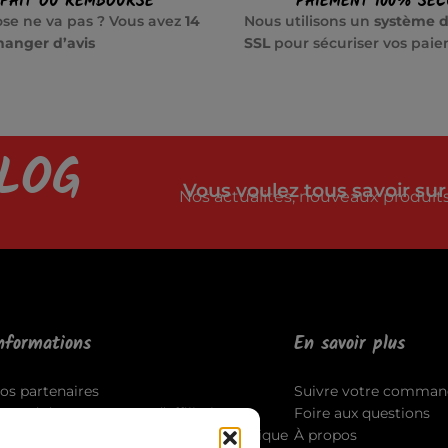
SFAIT OU REMBOURSÉ
PAIEMENT 100% SÉC
se ne va pas ? Vous avez
14
Nous utilisons un
système d
hanger d’avis
SSL
pour sécuriser vos pai
LOG
Vous voulez tous savoir sur
Nos actualités, nouveaux produits,
nformations
En savoir plus
os partenaires
Suivre votre comman
ccord du programme d’affiliation
Foire aux questions
outes les politiques légales de la boutique
À propos