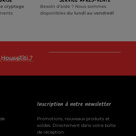
URISÉ
SERVICE APRÈS-VENTE
e cryptage
Besoin d’aide ? Nous sommes
ements
disponibles
du lundi au vendredi
 HouseTiti ?
 illustrations…
Inscription à notre newsletter
de
Promotions, nouveaux produits et
soldes. Directement dans votre boîte
de réception.