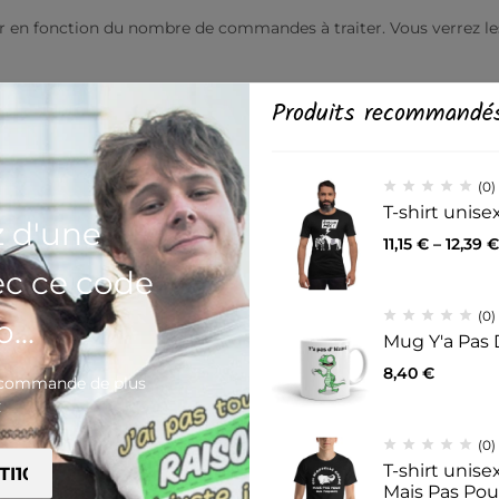
r en fonction du nombre de commandes à traiter. Vous verrez les c
tructurée qui le sublime. Son tissu en coton résistant propose
Produits recommandé
k. Ajoutez votre design et créez un t-shirt au style intemporel e
(0)
 polyester
T-shirt unis
polyester
z d'une
11,15
€
–
12,39
€
tton et de 50 % polyester
ec ce code
(0)
...
Mug Y'a Pas 
8,40
€
e commande de plus
ur
€
, Haïti, République dominicaine, Bangladesh et Mexique
(0)
T-shirt unis
Mais Pas Po