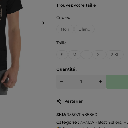
Trouvez votre taille
Couleur
Noir
Blanc
Taille
S
M
L
XL
2 XL
Quantité :
Partager
SKU:
9550711488860
Catégorie :
AVADA - Best Sellers
,
H