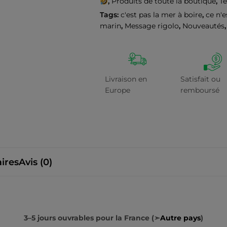
,
Produits de toute la boutique
,
Te
Tags:
c'est pas la mer à boire
,
ce n'e
marin
,
Message rigolo
,
Nouveautés
Livraison en
Satisfait ou
Europe
remboursé
ires
Avis (0)
3–5 jours ouvrables pour la France (➣
Autre pays
)