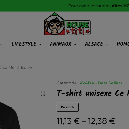
Pour avoir le sourire,
dites HOUSE TITI !
HOUSE
LIFESTYLE
ANIMAUX
ALSACE
HUMO
titi
s La Mer à Boire
Catégorie :
AVADA - Best Sellers
T-shirt unisexe Ce 
En stock
11,13
€
–
12,38
€