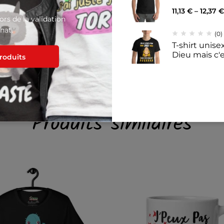
11,13
€
–
12,37
€
lors de la validation
de couleur blanche peut apparaître blanc cassé plutôt que blan
hat.
(0)
ble du tissu sont à prévoir pour la couleur Natural.
T-shirt unisex
Dieu mais c'
produits
11,14
€
–
12,39
(0)
Mug Blanc Br
Produits similaires
nous sommes 
8,40
€