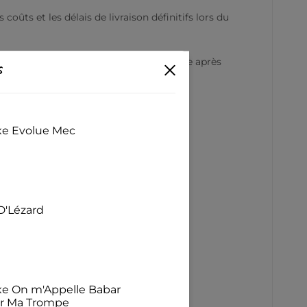
oûts et les délais de livraison définitifs lors du
 un tombé net, conserve sa forme lavage après
s
t élégant.
exe Evolue Mec
D'Lézard
exe On m'Appelle Babar
ur Ma Trompe