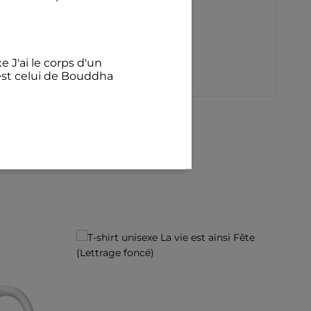
c vif.
e J'ai le corps d'un
est celui de Bouddha
€
illant Avec mon chat
félins pour l'autre