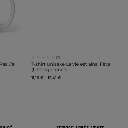
(0)
as J’ai
T-shirt unisexe La vie est ainsi Fête
T-
(Lettrage foncé)
(L
11,16
€
–
12,41
€
11,