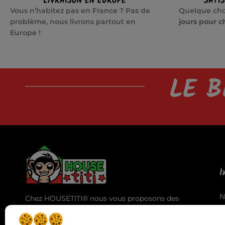
LIVRAISON EN EUROPE
SATI
Vous n’habitez pas en France ? Pas de
Quelque cho
problème, nous livrons partout en
jours pour c
Europe !
LE B
I
N
Chez HOUSETITI® nous vous proposons des
A
produits de haute qualité pour vous offrir la
T
meilleure expérience d'utilisation et des