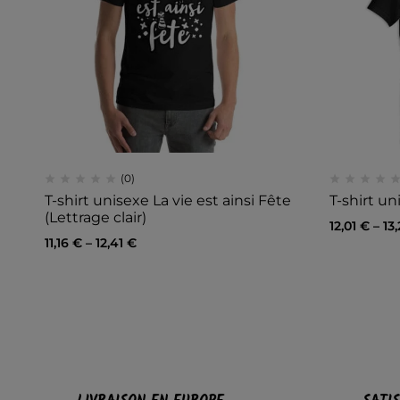
(0)
T-shirt unisexe La vie est ainsi Fête
T-shirt u
(Lettrage clair)
12,01
€
–
13
11,16
€
–
12,41
€