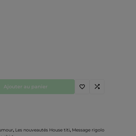
Ajouter au panier
umour
,
Les nouveautés House titi
,
Message rigolo