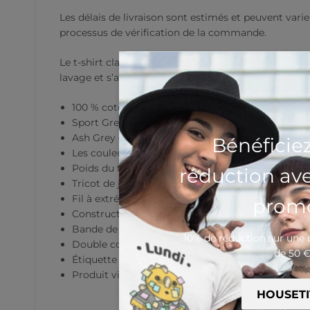
Les délais de livraison sont estimés et peuvent varie
processus de vérification de la commande.
Le t-shirt classique
Gildan 5000
possède une coupe s
lavage et s’adapte parfaitement à n’importe quel loo
100 % coton
Sport Grey est composé de 90 % coton et de 10 %
Ash Grey est composé de 99 % coton et d’1 % de 
Bénéficie
Les couleurs Heather sont composées de 50 % co
Poids du tissu : 170–180 g/m² (5.0–5.3 oz/yd²)
réduction av
Tricot de jersey pré-rétréci
Fil à extrémité ouverte
promo
Construction tubulaire
Bande de propreté au col et aux épaules
10% de réduction sur un
Double couture aux manches et à l’ourlet inférie
de 50 
Étiquette détachable
Produit vierge provenant du Honduras, Nicaragua