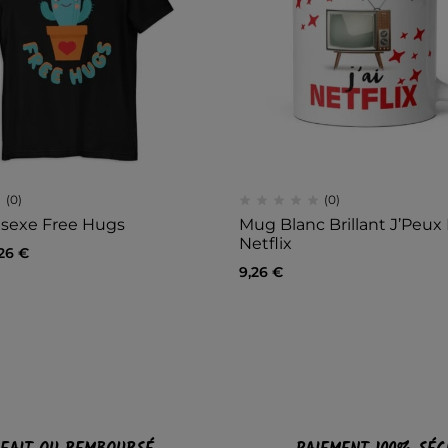
(0)
(0)
nisexe Free Hugs
Mug Blanc Brillant J’Peux P
Netflix
,26
€
9,26
€