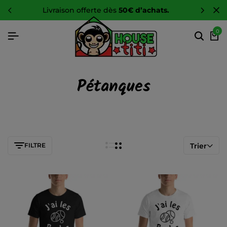
livraison offerte dès
50€ d’achats.
0
Pétanques
FILTRE
Trier