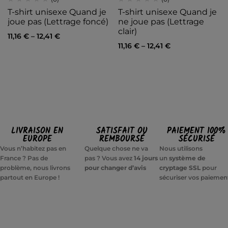
T-shirt unisexe Quand je
T-shirt unisexe Quand je
joue pas (Lettrage foncé)
ne joue pas (Lettrage
clair)
11,16
€
–
12,41
€
11,16
€
–
12,41
€
LIVRAISON EN
SATISFAIT OU
PAIEMENT 100%
EUROPE
REMBOURSÉ
SÉCURISÉ
Vous n’habitez pas en
Quelque chose ne va
Nous utilisons
France ? Pas de
pas ? Vous avez
14 jours
un
système de
problème, nous livrons
pour changer d’avis
cryptage SSL
pour
partout en Europe !
sécuriser vos paiemen