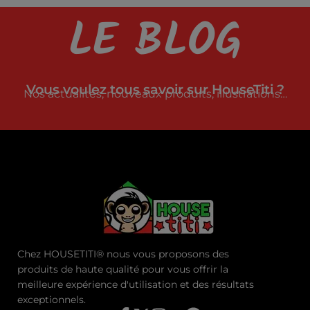
LE BLOG
Vous voulez tous savoir sur HouseTiti ?
Nos actualités, nouveaux produits, illustrations…
Chez HOUSETITI® nous vous proposons des
produits de haute qualité pour vous offrir la
meilleure expérience d'utilisation et des résultats
exceptionnels.