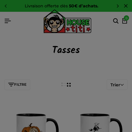
livraison offerte dès
50€ d’achats.
0
Tasses
FILTRE
Trier