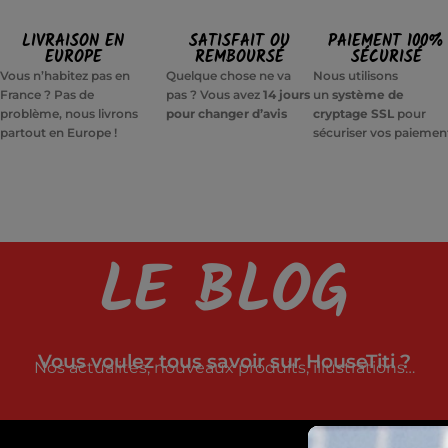
LIVRAISON EN
SATISFAIT OU
PAIEMENT 100%
EUROPE
REMBOURSÉ
SÉCURISÉ
Vous n’habitez pas en
Quelque chose ne va
Nous utilisons
France ? Pas de
pas ? Vous avez
14 jours
un
système de
problème, nous livrons
pour changer d’avis
cryptage SSL
pour
partout en Europe !
sécuriser vos paiemen
LE BLOG
Vous voulez tous savoir sur HouseTiti ?
Nos actualités, nouveaux produits, illustrations…