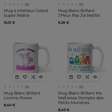
(0)
(0)
Mug à Intérieur Coloré
Mug Blanc Brillant
Super Maître
J’Peux Pas J’ai Netflix
10,51
€
9,26
€
(0)
(0)
Mug Blanc Brillant
Mug Blanc Brillant Ma
Licorne Power
Maîtresse Dompte des
Petits Monstres
8,40
€
8,40
€