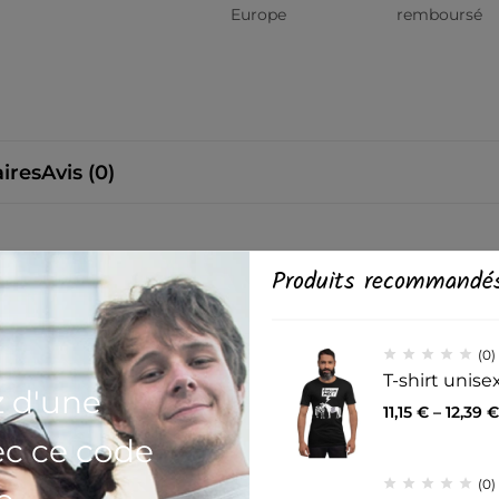
Europe
remboursé
ires
Avis (0)
ir ou autre chose entre temps, ce mug est fait pour vous ! Il est
Produits recommandé
(0)
 hauteur, 8,5 cm (3,35 ″) de diamètre.
T-shirt unis
eur, 8,5 cm (3,35 ″) de diamètre.
z d'une
11,15
€
–
12,39
€
ec ce code
(0)