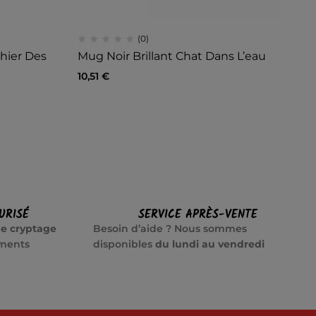
(0)
Chier Des
Mug Noir Brillant Chat Dans L’eau
Mu
Fa
10,51
€
9,
URISÉ
SERVICE APRÈS-VENTE
e cryptage
Besoin d’aide ? Nous sommes
ements
disponibles
du lundi au vendredi