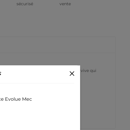
sécurisé
vente
 ferme et brillante avec une impression vive qui
s
exe Evolue Mec