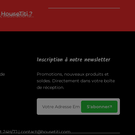
 HouseTiti ?
 illustrations…
Inscription à notre newsletter
de
Promotions, nouveaux produits et
soldes. Directement dans votre boîte
de réception.
S'abonner
ct 24H/7J.| contact@housetiti.com