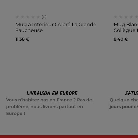
(0)
Mug à Intérieur Coloré La Grande
Mug Blanc
Faucheuse
Collègue 
11,38
€
8,40
€
LIVRAISON EN EUROPE
SATI
Vous n’habitez pas en France ? Pas de
Quelque cho
problème, nous livrons partout en
jours pour c
Europe !