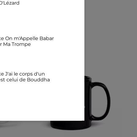
D'Lézard
exe On m'Appelle Babar
ur Ma Trompe
e J'ai le corps d'un
est celui de Bouddha
€
illant Avec mon chat
félins pour l'autre