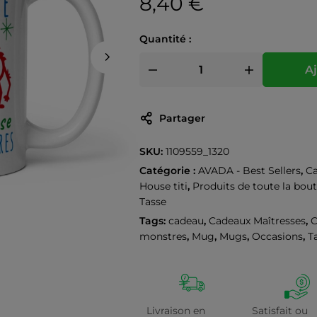
8,40
€
Quantité :
Aj
Partager
SKU:
1109559_1320
Catégorie :
AVADA - Best Sellers
,
Ca
House titi
,
Produits de toute la bou
Tasse
Tags:
cadeau
,
Cadeaux Maîtresses
,
C
monstres
,
Mug
,
Mugs
,
Occasions
,
T
Livraison en
Satisfait ou