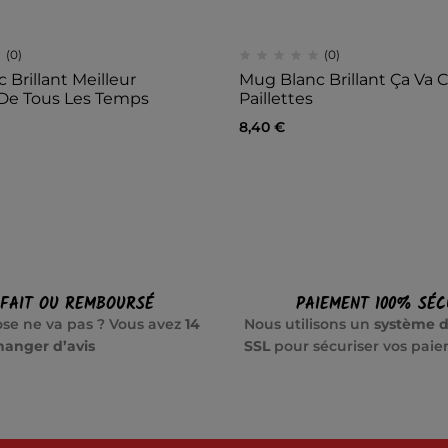
(0)
(0)
 Brillant Meilleur
Mug Blanc Brillant Ça Va 
De Tous Les Temps
Paillettes
8,40
€
SFAIT OU REMBOURSÉ
PAIEMENT 100% SÉC
se ne va pas ? Vous avez
14
Nous utilisons un
système d
hanger d’avis
SSL
pour sécuriser vos pai