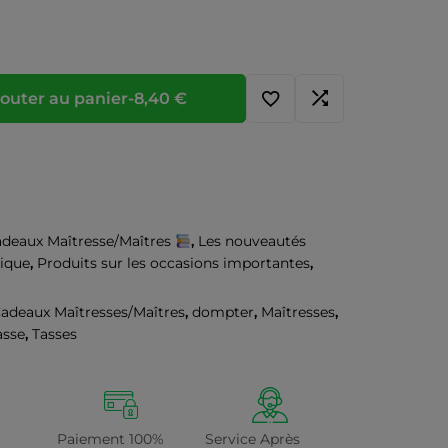
outer au panier
-
8,40
€
deaux Maîtresse/Maîtres
,
Les nouveautés
tique
,
Produits sur les occasions importantes
,
adeaux Maîtresses/Maîtres
,
dompter
,
Maîtresses
,
asse
,
Tasses
Paiement 100%
Service Après