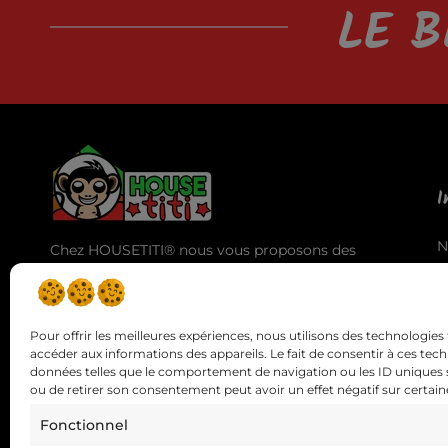
LE B
I
N
Chez HOUSETITI® nous vous proposons des
A
produits de haute qualité pour vous offrir la
T
meilleure expérience d'utilisation et des
C
résultats exceptionnels.
Pour offrir les meilleures expériences, nous utilisons des technologies 
accéder aux informations des appareils. Le fait de consentir à ces tec
données telles que le comportement de navigation ou les ID uniques sur
ou de retirer son consentement peut avoir un effet négatif sur certaine
Fonctionnel
Si vous avez des questions vous 