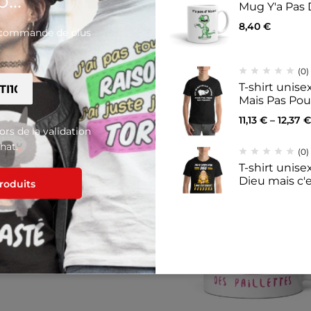
...
Mug Y'a Pas 
8,40
€
e commande de plus
€
Produits similaires
(0)
T-shirt unis
Mais Pas Po
11,13
€
–
12,37
€
lors de la validation
hat.
(0)
T-shirt unisex
Dieu mais c'
produits
11,14
€
–
12,39
(0)
Mug Blanc Br
nous sommes 
8,40
€