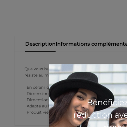
Description
Informations complémenta
Que vous buviez votre café du matin, votre thé du so
résiste au micro-ondes et au lave-vaisselle.
• En céramique
• Dimensions de la tasse de 11 oz : 9,8 cm (3,85 ″) de
• Dimensions de la tasse 15 oz : 12 cm (4,7 ″) de haut
Bénéficie
• Adapté au lave-vaisselle et au micro-ondes
• Produit vierge en provenance de Chine
réduction av