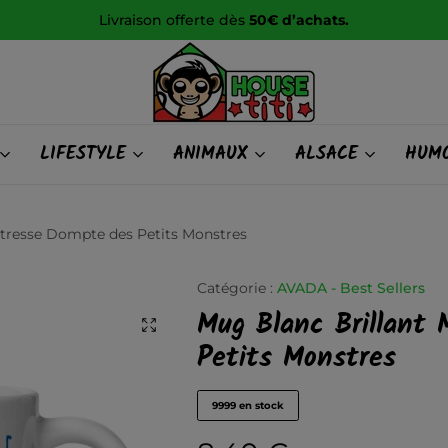
Livraison offerte dès
50€ d’achats.
HOUSE
LIFESTYLE
ANIMAUX
ALSACE
HUMO
titi
îtresse Dompte des Petits Monstres
Catégorie :
AVADA - Best Sellers
Mug Blanc Brillant
Petits Monstres
9999 en stock