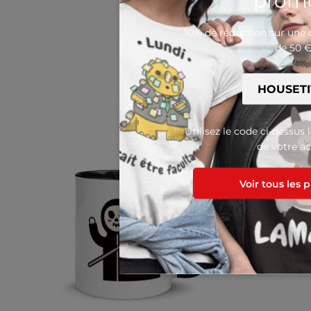
promo
10% de réduction sur un
de 50 
Utilisez le code ci-dessus 
de votre ac
Voir tous les 