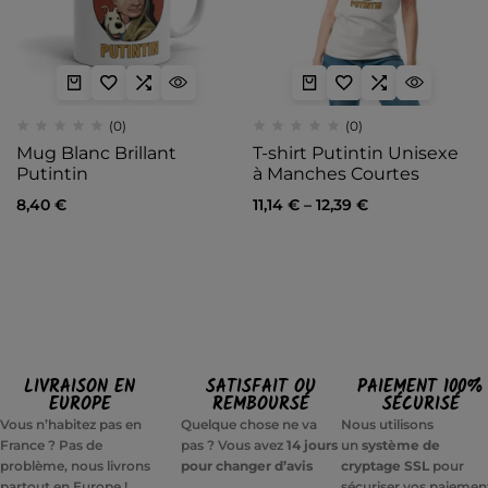
(0)
(0)
Mug Blanc Brillant
T-shirt Putintin Unisexe
Putintin
à Manches Courtes
8,40
€
11,14
€
–
12,39
€
LIVRAISON EN
SATISFAIT OU
PAIEMENT 100%
EUROPE
REMBOURSÉ
SÉCURISÉ
Vous n’habitez pas en
Quelque chose ne va
Nous utilisons
France ? Pas de
pas ? Vous avez
14 jours
un
système de
problème, nous livrons
pour changer d’avis
cryptage SSL
pour
partout en Europe !
sécuriser vos paiemen