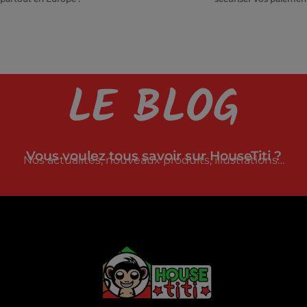
LE BLOG
Vous voulez tous savoir sur HouseTiti ?
Nos actualités, nouveaux produits, illustrations…