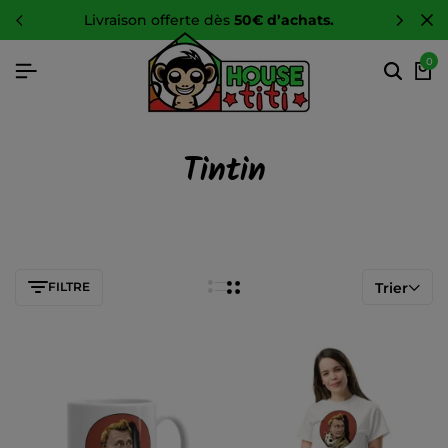
livraison offerte dès
50€ d’achats.
0
Tintin
FILTRE
Trier