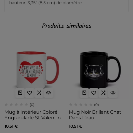
hauteur, 3,35″ (8,5 cm) de diamètre.
Produits similaires
(0)
(0)
Mug à Intérieur Coloré
Mug Noir Brillant Chat
Engueulade St Valentin
Dans L’eau
10,51
€
10,51
€