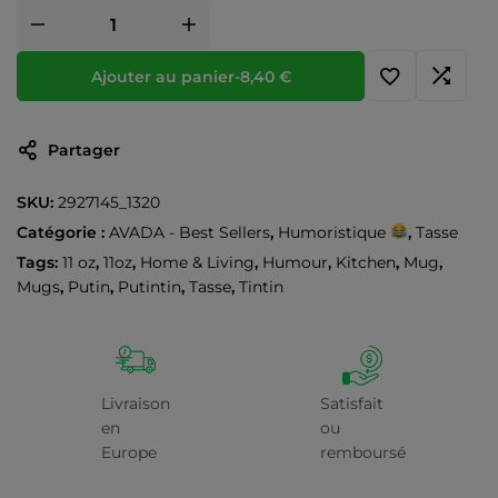
Ajouter au panier
-
8,40
€
Partager
SKU:
2927145_1320
Catégorie :
AVADA - Best Sellers
,
Humoristique
,
Tasse
Tags:
11 oz
,
11oz
,
Home & Living
,
Humour
,
Kitchen
,
Mug
,
Mugs
,
Putin
,
Putintin
,
Tasse
,
Tintin
Livraison
Satisfait
en
ou
Europe
remboursé