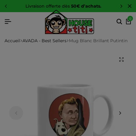
-10 %
sur toute la boutique
0
Accueil
AVADA - Best Sellers
Mug Blanc Brillant Putintin