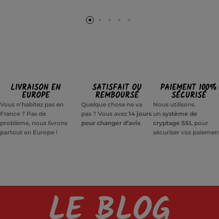
LIVRAISON EN
SATISFAIT OU
PAIEMENT 100%
EUROPE
REMBOURSÉ
SÉCURISÉ
Vous n’habitez pas en
Quelque chose ne va
Nous utilisons
France ? Pas de
pas ? Vous avez
14 jours
un
système de
problème, nous livrons
pour changer d’avis
cryptage SSL
pour
partout en Europe !
sécuriser vos paiemen
LE BLOG