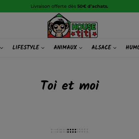
Livraison offerte dès
50€ d’achats.
HOUSE
LIFESTYLE
ANIMAUX
ALSACE
HUMO
titi
Toi et moi