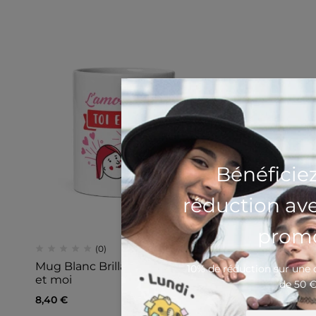
Bénéficie
réduction av
promo
(0)
Mug Blanc Brillant L’amour c’est toi
10% de réduction sur un
et moi
de 50 
8,40
€