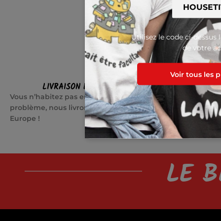
Utilisez le code ci-dessus 
de votre ac
Voir tous les 
LIVRAISON EN EUROPE
SATI
Vous n’habitez pas en France ? Pas de
Quelque cho
problème, nous livrons partout en
jours pour c
Europe !
LE B