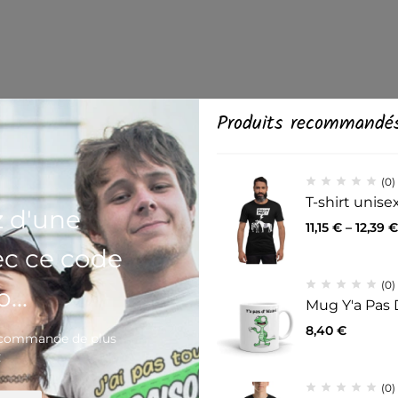
Produits recommandé
(0)
T-shirt unis
z d'une
11,15
€
–
12,39
€
ec ce code
(0)
...
Mug Y'a Pas 
8,40
€
e commande de plus
€
(0)