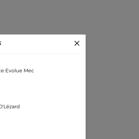
s
exe Evolue Mec
D'Lézard